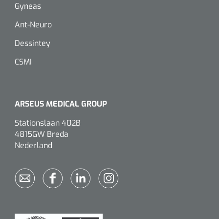
Gyneas
Eethulpmiddelen
Urologie
Ant-Neuro
Bestek
Dessintey
Eetplateau's
CSMI
Onderleggers
ARSEUS MEDICAL GROUP
Slabben
Nopa
1207664
Stationslaan 402B
Vaatklem Pean - zonder tanden - gebogen - 14 cm - 1 st
4815GW Breda
Borden
Nederland
Drinkhulpmiddelen
Opzetstukken voor bekers
Bekers