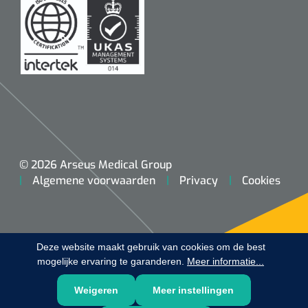
Koffiebekers
Badkamerhulpmiddelen
Doucherolstoelen
Douchestoelen
Diversen badkamerhulpmiddelen
© 2026 Arseus Medical Group
Algemene voorwaarden
Privacy
Cookies
Doucheramen
Douchebrancard
Deze website maakt gebruik van cookies om de best
Wandbeugels
mogelijke ervaring te garanderen.
Meer informatie...
Toiletstoelen
Weigeren
Meer instellingen