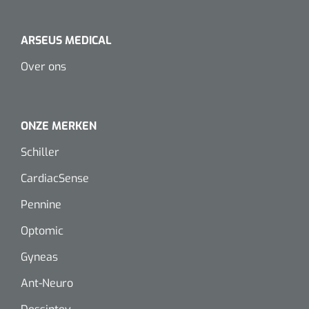
ARSEUS MEDICAL
Over ons
ONZE MERKEN
Schiller
Griffioen
1017260
Chirurgische pincet - 14 cm - 1 st
CardiacSense
Pennine
Optomic
Gyneas
Ant-Neuro