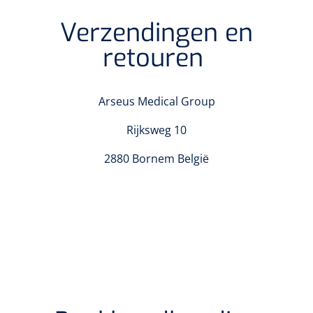
Verzendingen en
Eethulpmiddelen
Urologie
retouren
Bestek
Eetplateau's
Arseus Medical Group
Onderleggers
Rijksweg 10
Slabben
2880 Bornem
België
Nopa
1207664
Vaatklem Pean - zonder tanden - gebogen - 14 cm - 1 st
Borden
Drinkhulpmiddelen
Opzetstukken voor bekers
Bekers