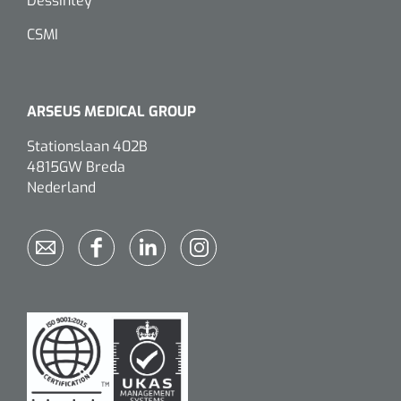
Dessintey
CSMI
ARSEUS MEDICAL GROUP
Stationslaan 402B
4815GW Breda
Nederland
1620365
VACOped - Evenup Sole - L (44-46) - 1 st