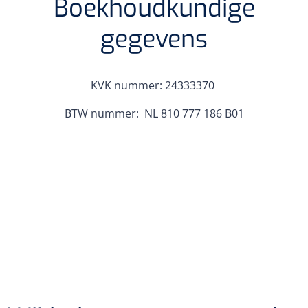
Boekhoudkundige
Koffiebekers
gegevens
Badkamerhulpmiddelen
Doucherolstoelen
KVK nummer: 24333370
Douchestoelen
BTW nummer: NL 810 777 186 B01
Diversen badkamerhulpmiddelen
Doucheramen
Douchebrancard
Wandbeugels
Toiletstoelen
Deb Stoko
1541357