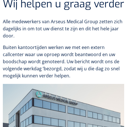
Wij helpen u graag verder
Dispenser Deb transparant - wit - chroom - 1 st
Douchetabouretten
Toiletverhogers
Alle medewerkers van Arseus Medical Group zetten zich
dagelijks in om tot uw dienst te zijn en dit het hele jaar
Toiletbeugels
door.
Buiten kantoortijden werken we met een extern
Transferhulpmiddelen
callcenter waar uw oproep wordt beantwoord en uw
Glijzeilen
boodschap wordt genoteerd. Uw bericht wordt ons de
volgende werkdag ’bezorgd, zodat wij u die dag zo snel
Draaischijven
mogelijk kunnen verder helpen.