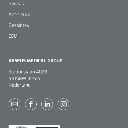
Gyneas
Eethulpmiddelen
Urologie
Ant-Neuro
Bestek
Dessintey
Eetplateau's
CSMI
Onderleggers
ARSEUS MEDICAL GROUP
Slabben
Nopa
1207664
Stationslaan 402B
Vaatklem Pean - zonder tanden - gebogen - 14 cm - 1 st
4815GW Breda
Borden
Nederland
Drinkhulpmiddelen
Opzetstukken voor bekers
Bekers