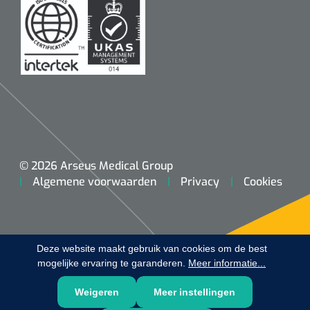
Koffiebekers
Badkamerhulpmiddelen
Doucherolstoelen
Douchestoelen
Diversen badkamerhulpmiddelen
© 2026 Arseus Medical Group
Algemene voorwaarden
Privacy
Cookies
Doucheramen
Douchebrancard
Deze website maakt gebruik van cookies om de best
Wandbeugels
mogelijke ervaring te garanderen.
Meer informatie...
Toiletstoelen
Weigeren
Meer instellingen