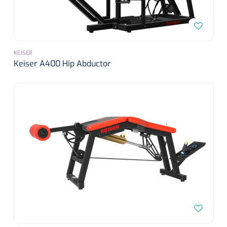
Dispenser Deb transparant - wit - chroom - 1 st
Douchetabouretten
Toiletverhogers
KEISER
Toiletbeugels
Keiser A400 Hip Abductor
Transferhulpmiddelen
Glijzeilen
Draaischijven