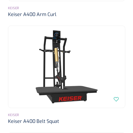
KEISER
Keiser A400 Arm Curl
Nopa
1208566
Hysterometer Sims - niet plooibaar - 32 cm - 1 st
KEISER
Keiser A400 Belt Squat