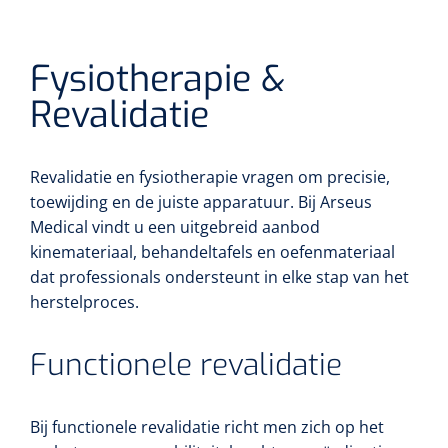
Fysiotherapie &
Revalidatie
Revalidatie en fysiotherapie vragen om precisie,
toewijding en de juiste apparatuur. Bij Arseus
Medical vindt u een uitgebreid aanbod
kinemateriaal, behandeltafels en oefenmateriaal
dat professionals ondersteunt in elke stap van het
herstelproces.
Maimed
1539440
Functionele revalidatie
MaiMed-porefix transparent - 15 x 9 cm - 1 x 25 st
Bij functionele revalidatie richt men zich op het