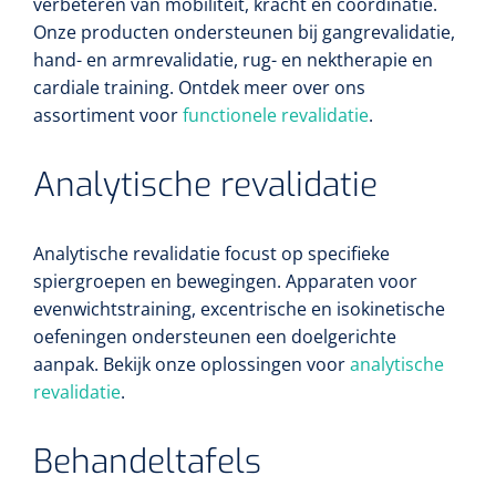
verbeteren van mobiliteit, kracht en coördinatie.
Onze producten ondersteunen bij gangrevalidatie,
hand- en armrevalidatie, rug- en nektherapie en
cardiale training. Ontdek meer over ons
assortiment voor
functionele revalidatie
.
Analytische revalidatie
Analytische revalidatie focust op specifieke
VOLTRA
1624428
spiergroepen en bewegingen. Apparaten voor
VOLTRA I - Travel Suitcase - Strap Mount Layout
evenwichtstraining, excentrische en isokinetische
oefeningen ondersteunen een doelgerichte
aanpak. Bekijk onze oplossingen voor
analytische
revalidatie
.
Behandeltafels