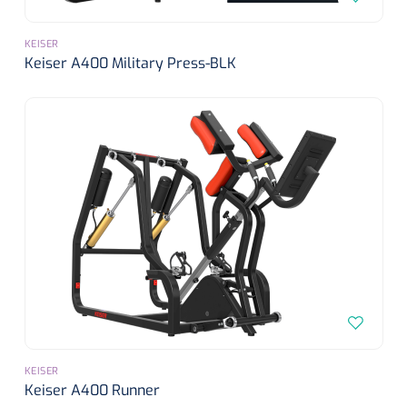
KEISER
Keiser A400 Military Press-BLK
Mölnlycke
1603705
Mepilex® Ag - 20 x 50 cm - 2 st
KEISER
Keiser A400 Runner