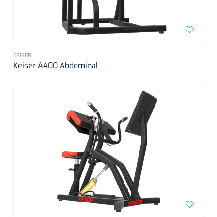
KEISER
Keiser A400 Abdominal
1620365
VACOped - Evenup Sole - L (44-46) - 1 st