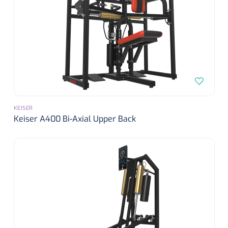
Bionix
1541397
OtoClear Spray Wash kit - 1 st
KEISER
Keiser A400 Bi-Axial Upper Back
1007140
PERMA-HAND™ silk hechtdraad 3/0 - 16 mm - 75 cm -