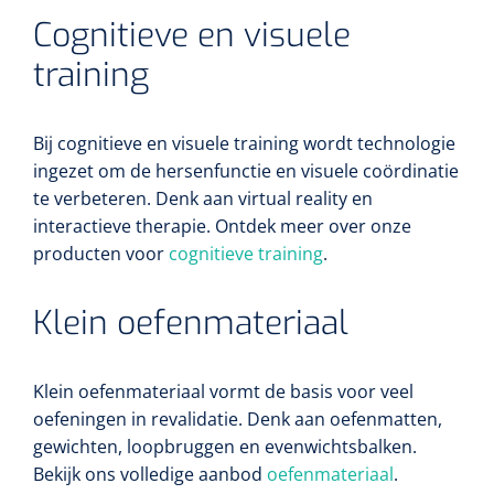
Cognitieve en visuele
training
Bastos Viegas
1001396
Bij cognitieve en visuele training wordt technologie
Absorberende kompressen - steriel - 20 x 20 cm - 1 x
ingezet om de hersenfunctie en visuele coördinatie
30 st
te verbeteren. Denk aan virtual reality en
interactieve therapie. Ontdek meer over onze
producten voor
cognitieve training
.
Klein oefenmateriaal
‹
›
1
2
3
4
5
6
7
Klein oefenmateriaal vormt de basis voor veel
oefeningen in revalidatie. Denk aan oefenmatten,
gewichten, loopbruggen en evenwichtsbalken.
Bekijk ons volledige aanbod
oefenmateriaal
.