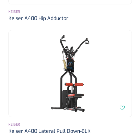
Mölnlycke
1010460
Mesalt® zoutverband - 7,5 x 7,5 cm - steriel - 30 st
KEISER
Keiser A400 Hip Adductor
KEISER
Keiser A400 Lateral Pull Down-BLK