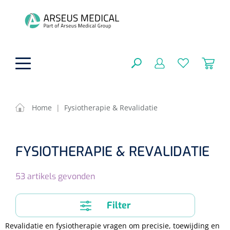
hoofdinhoud
Home
|
Fysiotherapie & Revalidatie
Fysiotherapie & Revalidatie
SLUITEN
FYSIOTHERAPIE & REVALIDATIE
FILTEREN
Incontinentiezorg
Functionele revalidatie
Hand/arm revalidatie
53
artikels gevonden
Instrumenten
Eenmalige sondes
ZOEKRESULTATEN
Gangrevalidatie
Nelatonsondes
Filter
ADL & Comfortzorg
Klemmen
Vrouwensondes
Revalidatie en fysiotherapie vragen om precisie, toewijding en
Analytische revalidatie