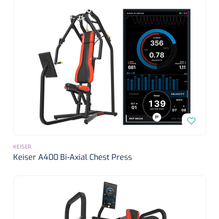
Nopa
1533499
Tang Collin clip - 13 cm - 1 st
KEISER
Keiser A400 Bi-Axial Chest Press