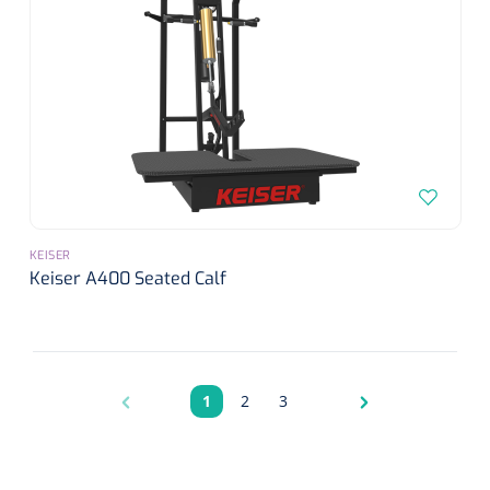
Griffioen
1016111
Standaard schaar - gebogen - stomp/stomp - 14 cm - 1
st
KEISER
Keiser A400 Seated Calf
1
2
3
Pagina
Pagina
Pagina
Qualiteam
1625789
RUBAN - breukband 4 banden - 27 cm - L - 1 st