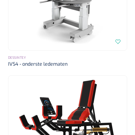
Koffiebekers
Badkamerhulpmiddelen
Doucherolstoelen
Douchestoelen
DESSINTEY
IVS4 - onderste ledematen
Diversen badkamerhulpmiddelen
Doucheramen
Douchebrancard
Wandbeugels
Toiletstoelen
Deb Stoko
1541357