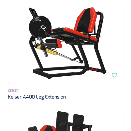
Mölnlycke
1104114
Mepilex border sacrum - 23 x 23 cm - 1 x 5 st
KEISER
Keiser A400 Leg Extension
Gyneas
1518880
Endobiopsie - standaard model CH9 - 1 x 25 st