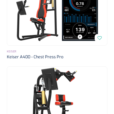
KEISER
Keiser A400 - Chest Press Pro
Griffioen
1017260
Chirurgische pincet - 14 cm - 1 st