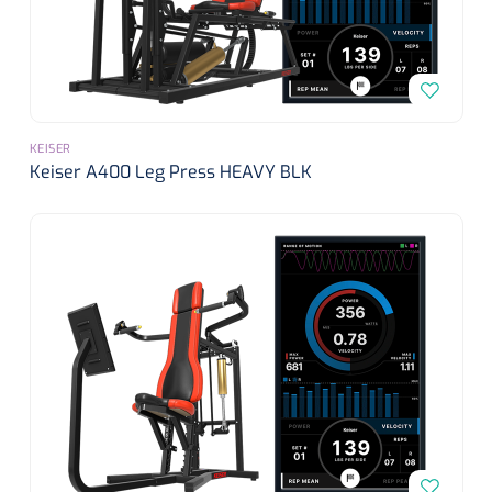
KEISER
Keiser A400 Leg Press HEAVY BLK
Nopa
1572568
Metzenbaum schaar TUC recht scherp scherp - 14,5 cm /
1 st