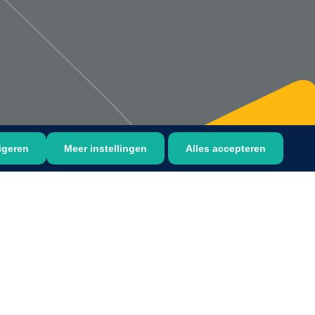
Bastos Viegas
1001396
Absorberende kompressen -
steriel - 20 x 20 cm - 1 x 30 st
igeren
Meer instellingen
Alles accepteren
1016397
ertrek - non woven -
 wit - 1 x 400 st
›
6
7