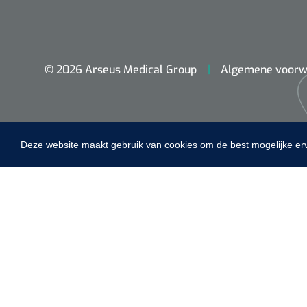
© 2026 Arseus Medical Group
Algemene voorw
Maimed
Deze website maakt gebruik van cookies om de best mogelijke er
MaiMed-por
15 x 9 cm - 
Home
Fysiotherapie & Revalidatie
Incontinentiezorg
Instrumenten
ADL & Comfortzorg
EHBO & Reanimatie