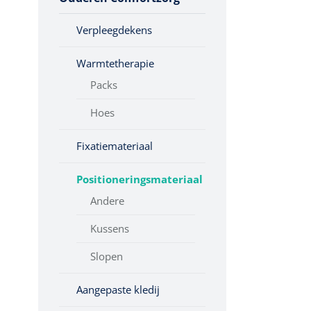
Babyverzorging
Diagnose
Verpleegdekens
Lichttherapie
Oogbescherming
Monitoring
Chirurgie
Warmtetherapie
Aromatherapie
Ondersteuningsmateriaal
Packs
Warmtetherapie
Hoes
Verwarmingskussens
Fixatiemateriaal
Warmwaterkruik
Verwarmingsdekens
Positioneringsmateriaal
Andere
Massagetherapie
Kussens
Slopen
Aangepaste kledij