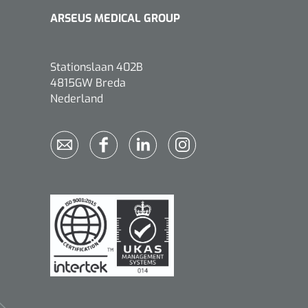
ARSEUS MEDICAL GROUP
Stationslaan 402B
4815GW Breda
Qualiteam
1625789
Nederland
RUBAN - breukband 4 banden
- 27 cm - L - 1 st
1016111
d schaar - gebogen -
omp - 14 cm - 1 st