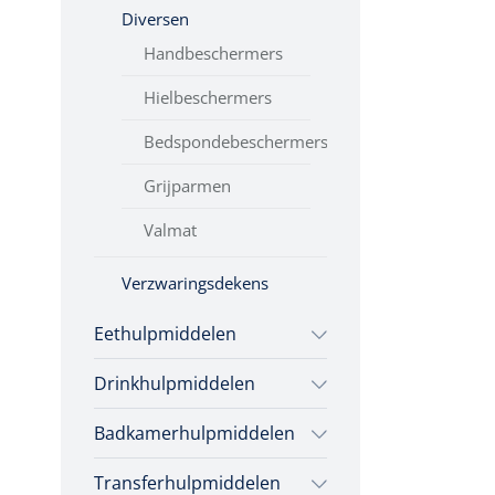
Diversen
Handbeschermers
Hielbeschermers
Bedspondebeschermers
Grijparmen
Valmat
Verzwaringsdekens
Eethulpmiddelen
Drinkhulpmiddelen
Bestek
Badkamerhulpmiddelen
Opzetstukken voor
Eetplateau's
bekers
Transferhulpmiddelen
Doucherolstoelen
Onderleggers