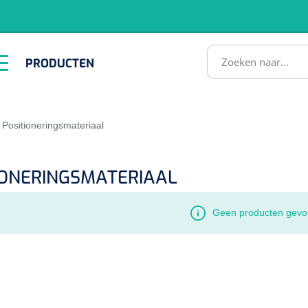
RODUCTEN
PRODUCTEN
Instrumenten
ADL &
EHBO &
Infrastructuu
Comfortzorg
Reanimatie
SULTATEN
Positioneringsmateriaal
IONERINGSMATERIAAL
Geen producten gevo
1518857
lum - small/virgin
. 20 mm - 1 x 100 st