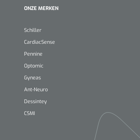
ONZE MERKEN
Schiller
CardiacSense
Pennine
Mölnlycke
1603705
Mepilex® Ag - 20 x 50 cm - 2
Optomic
st
Gyneas
Ant-Neuro
Dessintey
Griffioen
Standaar
CSMI
stomp/st
1572568
 schaar TUC recht
rp - 14,5 cm / 1 st