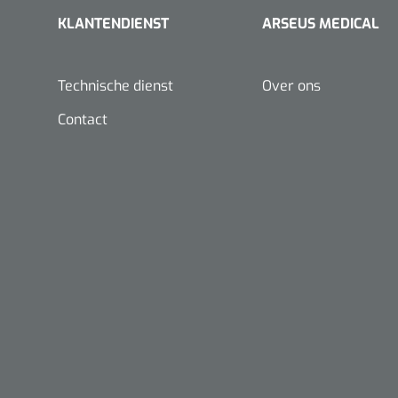
KLANTENDIENST
ARSEUS MEDICAL
Douchetabouretten
Toiletverhogers
Technische dienst
Over ons
Toiletbeugels
Contact
Nopa
Metzenbaum
scherp sche