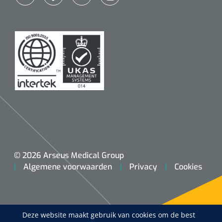
Koffiebekers
Badkamerhulpmiddelen
Doucherolstoelen
Douchestoelen
Diversen badkamerhulpmiddelen
Doucheramen
© 2026 Arseus Medical Group
Douchebrancard
Algemene voorwaarden
Privacy
Cookies
Wandbeugels
Toiletstoelen
Deze website maakt gebruik van cookies om de best
Deb Stoko
1541357