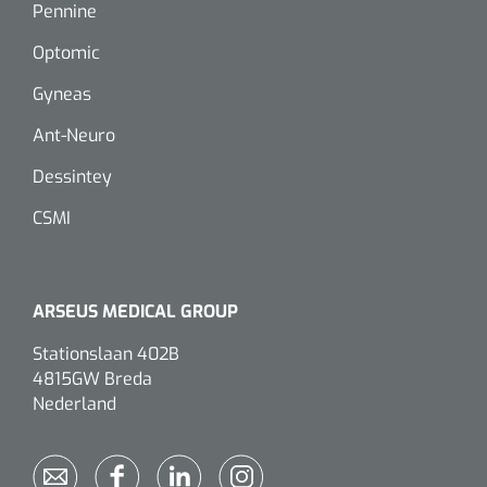
Pennine
Eethulpmiddelen
Urologie
Optomic
Bestek
Gyneas
Ant-Neuro
Eetplateau's
Dessintey
Onderleggers
CSMI
Slabben
Nopa
1207664
Vaatklem Pean - zonder tanden - gebogen - 14 cm - 1 st
Borden
ARSEUS MEDICAL GROUP
Stationslaan 402B
Drinkhulpmiddelen
4815GW Breda
Opzetstukken voor bekers
Nederland
Bekers