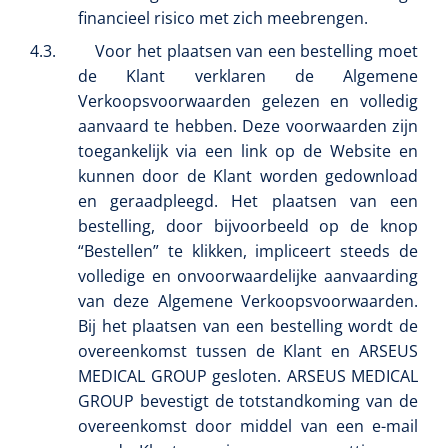
Mölnlycke
1104114
financieel risico met zich meebrengen.
Mepilex border sacrum - 23 x 23 cm - 1 x 5 st
4.3.
Voor het plaatsen van een bestelling moet
de Klant verklaren de Algemene
Verkoopsvoorwaarden gelezen en volledig
aanvaard te hebben. Deze voorwaarden zijn
toegankelijk via een link op de Website en
kunnen door de Klant worden gedownload
en geraadpleegd. Het plaatsen van een
bestelling, door bijvoorbeeld op de knop
“Bestellen” te klikken, impliceert steeds de
volledige en onvoorwaardelijke aanvaarding
van deze Algemene Verkoopsvoorwaarden.
Bij het plaatsen van een bestelling wordt de
overeenkomst tussen de Klant en ARSEUS
Gyneas
1518880
Endobiopsie - standaard model CH9 - 1 x 25 st
MEDICAL GROUP gesloten. ARSEUS MEDICAL
GROUP bevestigt de totstandkoming van de
overeenkomst door middel van een e-mail