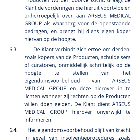
Producten worden doorverkocht, draagt de
Klant de vorderingen die hieruit voortvloeien
onherroepelijk over aan ARSEUS MEDICAL
GROUP als waarborg voor de openstaande
bedragen, en brengt hij diens eigen koper
hiervan op de hoogte.
6.3.
De Klant verbindt zich ertoe om derden,
zoals kopers van de Producten, schuldeisers
of curatoren, onmiddellijk schriftelijk op de
hoogte te stellen van het
eigendomsvoorbehoud van ARSEUS
MEDICAL GROUP en deze hierover in te
lichten wanneer zij rechten op de Producten
willen doen gelden. De Klant dient ARSEUS
Maimed
1539440
MaiMed-porefix transparent - 15 x 9 cm - 1 x 25 st
MEDICAL GROUP hierover onverwijld te
informeren.
6.4.
Het eigendomsvoorbehoud blijft van kracht
in geval van insolventieprocedures zoals