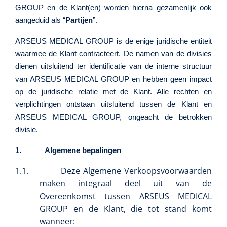
GROUP en de Klant(en) worden hierna gezamenlijk ook
Herbruikbare curetten
Laser chirurgie
Massagetherapie
aangeduid als “
Partijen
”.
Holters
Biopsie punch
Surgical suction
ARSEUS MEDICAL GROUP
is de enige juridische entiteit
ECG's
Ouderen Comfortzorg
waarmee de Klant contracteert. De namen van de divisies
Verpleegdekens
dienen uitsluitend ter identificatie van de interne structuur
Spirometers
van ARSEUS MEDICAL GROUP en hebben geen impact
Warmtetherapie
op de juridische relatie met de Klant. Alle rechten en
Dopplers
verplichtingen ontstaan uitsluitend tussen de Klant en
Fixatiemateriaal
ARSEUS MEDICAL GROUP, ongeacht de betrokken
Foetale dopplers
divisie.
Positioneringsmateriaal
Vasculaire dopplers
1.
Algemene bepalingen
Aangepaste kledij
1.1.
Deze Algemene Verkoopsvoorwaarden
Foetale en Vasculaire dopplers
maken integraal deel uit van de
Diversen
Overeenkomst tussen ARSEUS MEDICAL
Lichtdiagnostiek
GROUP en de Klant, die tot stand komt
Verzwaringsdekens
Colposcopen
wanneer: