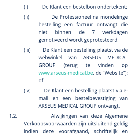
(i)
De Klant een bestelbon ondertekent;
Eethulpmiddelen
Urologie
(ii)
De Professioneel na mondelinge
Bestek
bestelling een factuur ontvangt die
niet binnen de 7 werkdagen
Eetplateau's
gemotiveerd wordt geprotesteerd;
(iii)
De Klant een bestelling plaatst via de
Onderleggers
webwinkel van ARSEUS MEDICAL
GROUP (terug te vinden op
Slabben
Nopa
1207664
www.arseus-medical.be
, de “Website”);
Vaatklem Pean - zonder tanden - gebogen - 14 cm - 1 st
of
Borden
(iv)
De Klant een bestelling plaatst via e-
mail en een bestelbevestiging van
Drinkhulpmiddelen
ARSEUS MEDICAL GROUP ontvangt.
Opzetstukken voor bekers
1.2.
Afwijkingen van deze Algemene
Verkoopsvoorwaarden zijn uitsluitend geldig
Bekers
indien deze voorafgaand, schriftelijk en