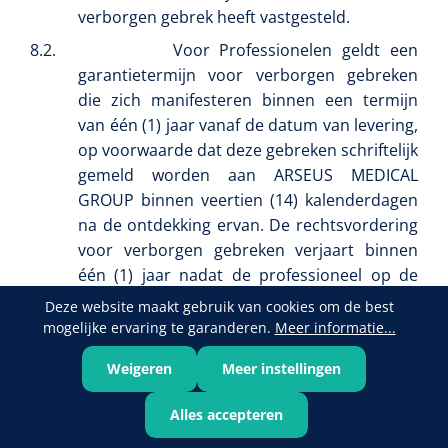
verborgen gebrek heeft vastgesteld.
8.2.
Voor Professionelen geldt een
garantietermijn voor verborgen gebreken
die zich manifesteren binnen een termijn
van één (1) jaar vanaf de datum van levering,
op voorwaarde dat deze gebreken schriftelijk
gemeld worden aan ARSEUS MEDICAL
GROUP binnen veertien (14) kalenderdagen
na de ontdekking ervan. De rechtsvordering
voor verborgen gebreken verjaart binnen
één (1) jaar nadat de professioneel op de
hoogte was van het gebrek of hiervan op de
Deze website maakt gebruik van cookies om de best
hoogte behoorde te zijn.
mogelijke ervaring te garanderen.
Meer informatie...
Zichtbare gebreken, waaronder gebreken die
Weigeren
Meer instellingen
bij een redelijke inspectie waarneembaar
zijn, dienen door de Professioneel
Alles accepteren
onmiddellijk na levering schriftelijk te