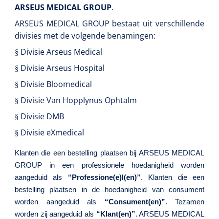
EHBO & Reanimatie
Tangen
Neonatale comfortzorg
ARSEUS MEDICAL GROUP
.
Isokinetische training
Uterustangen
Kangaroo Care
ARSEUS MEDICAL GROUP
bestaat uit verschillende
Infrastructuur
Reanimatie
divisies met de volgende benamingen:
Babyverzorging
Defibrillatoren
Specula
Divisie Arseus Medical
Behandeling
§
Medisch kabinet
Vaginale specula
Divisie Arseus Hospital
§
Oogbescherming
Monitoren/defibrillatoren
Onderzoekstafels
Diagnose
Huid
Divisie Bloomedical
§
Ondersteuningsmateriaal
Hartmassage
Hysterometers
Cryotherapie
Divisie Van Hopplynus Ophtalm
§
Toebehoren mortuarium
Monitoring
Echografie
Divisie DMB
§
Diverse instrumenten
Echografen
Algemene comfortzorg
Gyneas
1518857
Maagsondes
Chirurgie
Divisie eXmedical
Accessoires monitoring
§
Cusco speculum - small/virgin - wit - diam. 20 mm - 1 x
Allerlei
Beauty care
100 st
Toebehoren Echografie
Gynaecologische aandoeningen
Klanten die een bestelling plaatsen bij ARSEUS MEDICAL
Laparoscopische chirurgie
Lichttherapie
Scharen
GROUP in een professionele hoedanigheid worden
NL
Luchtwegen
Cardiorespiratoir
aangeduid als
“Professione(e)l(en)”
. Klanten die een
Thoraxdrainage systeem
Aromatherapie
bestelling plaatsen in de hoedanigheid van consument
Curetten & Biopsie punch
Aspratie
Bloeddrukmeters
worden aangeduid als
“Consument(en)”
. Tezamen
Wegwerp curetten
Postoperatieve steunverbanden
Warmtetherapie
worden zij aangeduid als
“Klant(en)”
. ARSEUS MEDICAL
Ergometers