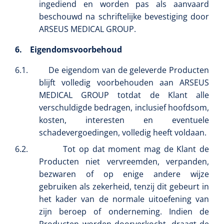
ingediend en worden pas als aanvaard
Griffioen
1016111
beschouwd na schriftelijke bevestiging door
Standaard schaar - gebogen - stomp/stomp - 14 cm - 1
ARSEUS MEDICAL GROUP.
st
6.
Eigendomsvoorbehoud
6.1.
De eigendom van de geleverde Producten
blijft volledig voorbehouden aan ARSEUS
MEDICAL GROUP totdat de Klant alle
verschuldigde bedragen, inclusief hoofdsom,
kosten, interesten en eventuele
schadevergoedingen, volledig heeft voldaan.
6.2.
Tot op dat moment mag de Klant de
Producten niet vervreemden, verpanden,
bezwaren of op enige andere wijze
gebruiken als zekerheid, tenzij dit gebeurt in
Qualiteam
1625789
het kader van de normale uitoefening van
RUBAN - breukband 4 banden - 27 cm - L - 1 st
zijn beroep of onderneming. Indien de