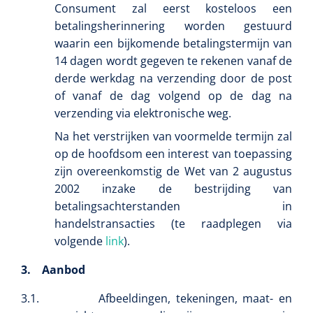
Consument zal eerst kosteloos een
betalingsherinnering worden gestuurd
waarin een bijkomende betalingstermijn van
14 dagen wordt gegeven te rekenen vanaf de
derde werkdag na verzending door de post
of vanaf de dag volgend op de dag na
Nopa
1208566
verzending via elektronische weg.
Hysterometer Sims - niet plooibaar - 32 cm - 1 st
Na het verstrijken van voormelde termijn zal
op de hoofdsom een interest van toepassing
zijn overeenkomstig de Wet van 2 augustus
2002 inzake de bestrijding van
betalingsachterstanden in
handelstransacties (te raadplegen via
volgende
link
).
3.
Aanbod
3.1.
Afbeeldingen, tekeningen, maat- en