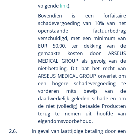
volgende
link
).
Bovendien is een forfaitaire
schadevergoeding van 10% van het
openstaande factuurbedrag
verschuldigd, met een minimum van
EUR 50,00, ter dekking van de
gemaakte kosten door ARSEUS
MEDICAL GROUP als gevolg van de
niet-betaling. Dit laat het recht van
1620365
ARSEUS MEDICAL GROUP onverlet om
VACOped - Evenup Sole - L (44-46) - 1 st
een hogere schadevergoeding te
vorderen mits bewijs van de
daadwerkelijk geleden schade en om
de niet (volledig) betaalde Producten
terug te nemen uit hoofde van
eigendomsvoorbehoud.
2.6.
In geval van laattijdige betaling door een