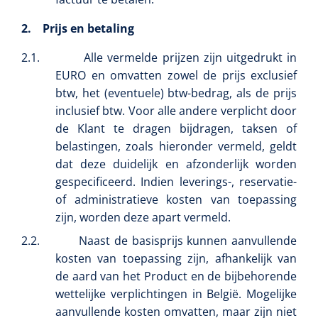
Dispenser Deb transparant - wit - chroom - 1 st
Douchetabouretten
2.
Prijs en betaling
Toiletverhogers
2.1.
Alle vermelde prijzen zijn uitgedrukt in
EURO en omvatten zowel de prijs exclusief
Toiletbeugels
btw, het (eventuele) btw-bedrag, als de prijs
inclusief btw. Voor alle andere verplicht door
Transferhulpmiddelen
de Klant te dragen bijdragen, taksen of
belastingen, zoals hieronder vermeld, geldt
Glijzeilen
dat deze duidelijk en afzonderlijk worden
gespecificeerd. Indien leverings-, reservatie-
Draaischijven
of administratieve kosten van toepassing
zijn, worden deze apart vermeld.
2.2.
Naast de basisprijs kunnen aanvullende
kosten van toepassing zijn, afhankelijk van
de aard van het Product en de bijbehorende
wettelijke verplichtingen in België. Mogelijke
aanvullende kosten omvatten, maar zijn niet