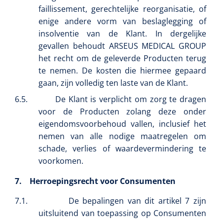
faillissement, gerechtelijke reorganisatie, of
enige andere vorm van beslaglegging of
insolventie van de Klant. In dergelijke
gevallen behoudt ARSEUS MEDICAL GROUP
het recht om de geleverde Producten terug
te nemen. De kosten die hiermee gepaard
gaan, zijn volledig ten laste van de Klant.
6.5.
De Klant is verplicht om zorg te dragen
voor de Producten zolang deze onder
eigendomsvoorbehoud vallen, inclusief het
VOLTRA
1624428
VOLTRA I - Travel Suitcase - Strap Mount Layout
nemen van alle nodige maatregelen om
schade, verlies of waardevermindering te
voorkomen.
7.
Herroepingsrecht voor Consumenten
7.1.
De bepalingen van dit artikel 7 zijn
uitsluitend van toepassing op Consumenten