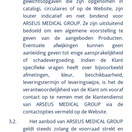
gewichtsopgaven die zijn opgenomen in
catalogi, circulaires of op de Website, zijn
louter indicatief en niet bindend voor
ARSEUS MEDICAL GROUP. Ze zijn uitsluitend
bedoeld om een algemene voorstelling te
geven van de aangeboden Producten.
Eventuele afwijkingen kunnen geen
aanleiding geven tot enige aansprakelijkheid
of schadevergoeding. Indien de Klant
Nopa
1533499
specifieke vragen heeft over bijvoorbeeld
Tang Collin clip - 13 cm - 1 st
afmetingen, kleur, beschikbaarheid,
leveringstermijn of leveringswijze, is het de
verantwoordelijkheid van de Klant om vooraf
contact op te nemen met de klantendienst
van ARSEUS MEDICAL GROUP via de
contactopties vermeld op de Website.
3.2.
Het aanbod van ARSEUS MEDICAL GROUP
geldt steeds zolang de voorraad strekt en