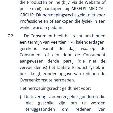
die Producten online (bijv. via de Website of
per e-mail) aankopen bij ARSEUS MEDICAL
GROUP. Dit herroepingsrecht geldt niet voor
Professionelen of aankopen die fysiek in een
winkel worden gedaan.
7.2.
De Consument heeft het recht, om binnen
een termijn van veertien (14) kalenderdagen,
gerekend vanaf de dag waarop de
Consument of een door de Consument
aangewezen derde partij (die niet de
Mölnlycke
1016397
vervoerder is) het laatste Product fysiek in
Schoenovertrek - non woven - 35 g/m² - wit - 1 x 400 st
bezit krijgt, zonder opgave van redenen de
Overeenkomst te herroepen.
Het herroepingsrecht geldt niet voor:
De levering van verzegelde goederen die
§
niet geschikt zijn om te worden
teruggezonden om redenen van