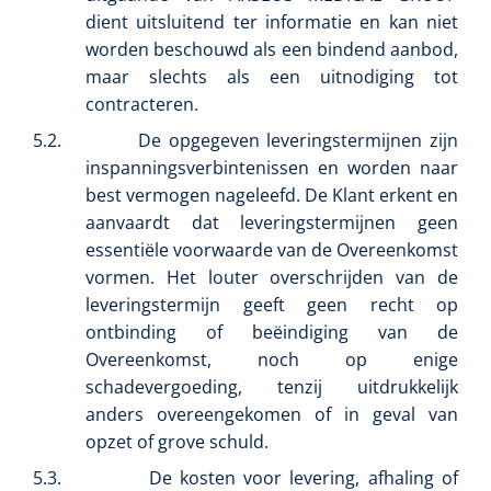
dient uitsluitend ter informatie en kan niet
worden beschouwd als een bindend aanbod,
maar slechts als een uitnodiging tot
contracteren.
5.2.
De opgegeven leveringstermijnen zijn
inspanningsverbintenissen en worden naar
best vermogen nageleefd. De Klant erkent en
aanvaardt dat leveringstermijnen geen
Nopa
1572568
essentiële voorwaarde van de Overeenkomst
Metzenbaum schaar TUC recht scherp scherp - 14,5 cm /
vormen. Het louter overschrijden van de
1 st
leveringstermijn geeft geen recht op
ontbinding of beëindiging van de
Overeenkomst, noch op enige
schadevergoeding, tenzij uitdrukkelijk
anders overeengekomen of in geval van
opzet of grove schuld.
5.3.
De kosten voor levering, afhaling of