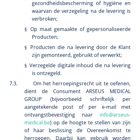
gezondheidsbescherming of hygiëne en
waarvan de verzegeling na de levering is
verbroken;
Op maat gemaakte of gepersonaliseerde
§
Producten;
Bastos Viegas
1001396
Absorberende kompressen - steriel - 20 x 20 cm - 1 x
Producten die na levering door de Klant
§
30 st
zijn gemonteerd, gebruikt of verwerkt;
Verzegelde digitale inhoud die na levering
§
is ontzegeld.
7.3.
Om het herroepingsrecht uit te oefenen,
‹
›
dient de Consument ARSEUS MEDICAL
1
2
3
4
5
6
7
GROUP (bijvoorbeeld schriftelijk per
aangetekende post of per e-mail met
ontvangstbevestiging naar
info@arseus-
medical.be
) op de hoogte te stellen van zijn
of haar beslissing de Overeenkomst te
herroepen. Daarbij kan gebruik worden