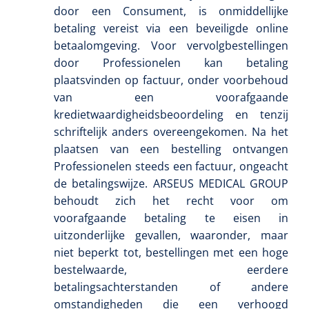
Mölnlycke
1010460
door een Consument, is onmiddellijke
Mesalt® zoutverband - 7,5 x 7,5 cm - steriel - 30 st
betaling vereist via een beveiligde online
betaalomgeving. Voor vervolgbestellingen
door Professionelen kan betaling
plaatsvinden op factuur, onder voorbehoud
van een voorafgaande
kredietwaardigheidsbeoordeling en tenzij
schriftelijk anders overeengekomen. Na het
plaatsen van een bestelling ontvangen
Professionelen steeds een factuur, ongeacht
de betalingswijze. ARSEUS MEDICAL GROUP
behoudt zich het recht voor om
voorafgaande betaling te eisen in
uitzonderlijke gevallen, waaronder, maar
niet beperkt tot, bestellingen met een hoge
bestelwaarde, eerdere
betalingsachterstanden of andere
omstandigheden die een verhoogd