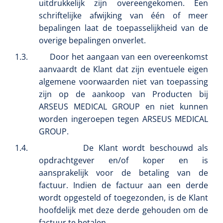
uitdrukkelijk zijn overeengekomen. Een
Koffiebekers
schriftelijke afwijking van één of meer
bepalingen laat de toepasselijkheid van de
overige bepalingen onverlet.
Badkamerhulpmiddelen
1.3.
Doucherolstoelen
Door het aangaan van een overeenkomst
aanvaardt de Klant dat zijn eventuele eigen
Douchestoelen
algemene voorwaarden niet van toepassing
zijn op de aankoop van Producten bij
Diversen badkamerhulpmiddelen
ARSEUS MEDICAL GROUP en niet kunnen
worden ingeroepen tegen ARSEUS MEDICAL
Doucheramen
GROUP.
1.4.
De Klant wordt beschouwd als
Douchebrancard
opdrachtgever en/of koper en is
aansprakelijk voor de betaling van de
Wandbeugels
factuur. Indien de factuur aan een derde
wordt opgesteld of toegezonden, is de Klant
Toiletstoelen
hoofdelijk met deze derde gehouden om de
Deb Stoko
1541357
factuur te betalen.