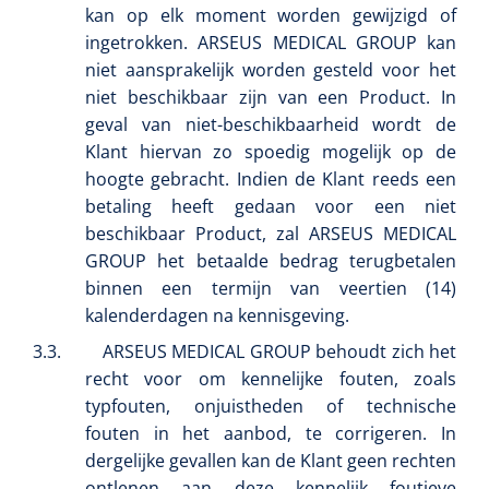
kan op elk moment worden gewijzigd of
ingetrokken. ARSEUS MEDICAL GROUP kan
niet aansprakelijk worden gesteld voor het
niet beschikbaar zijn van een Product. In
geval van niet-beschikbaarheid wordt de
Bionix
1541397
Klant hiervan zo spoedig mogelijk op de
OtoClear Spray Wash kit - 1 st
hoogte gebracht. Indien de Klant reeds een
betaling heeft gedaan voor een niet
beschikbaar Product, zal ARSEUS MEDICAL
GROUP het betaalde bedrag terugbetalen
binnen een termijn van veertien (14)
kalenderdagen na kennisgeving.
3.3.
ARSEUS MEDICAL GROUP behoudt zich het
recht voor om kennelijke fouten, zoals
typfouten, onjuistheden of technische
fouten in het aanbod, te corrigeren. In
dergelijke gevallen kan de Klant geen rechten
1007140
ontlenen aan deze kennelijk foutieve
PERMA-HAND™ silk hechtdraad 3/0 - 16 mm - 75 cm -