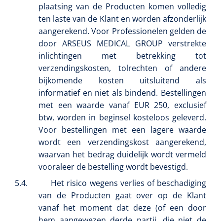
plaatsing van de Producten komen volledig
ten laste van de Klant en worden afzonderlijk
aangerekend. Voor Professionelen gelden de
door ARSEUS MEDICAL GROUP verstrekte
inlichtingen met betrekking tot
verzendingskosten, tolrechten of andere
bijkomende kosten uitsluitend als
informatief en niet als bindend. Bestellingen
met een waarde vanaf EUR 250, exclusief
Mölnlycke
1603705
btw, worden in beginsel kosteloos geleverd.
Mepilex® Ag - 20 x 50 cm - 2 st
Voor bestellingen met een lagere waarde
wordt een verzendingskost aangerekend,
waarvan het bedrag duidelijk wordt vermeld
vooraleer de bestelling wordt bevestigd.
5.4.
Het risico wegens verlies of beschadiging
van de Producten gaat over op de Klant
vanaf het moment dat deze (of een door
hem aangewezen derde partij, die niet de