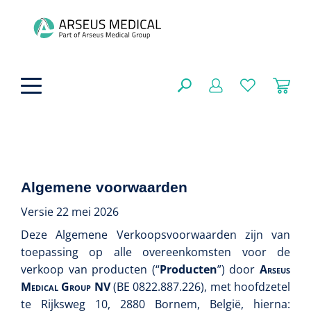
hoofdinhoud
Fysiotherapie & Revalidatie
SLUITEN
Algemene voorwaarden
FILTEREN
Incontinentiezorg
Functionele revalidatie
Versie 22 mei 2026
Hand/arm revalidatie
Deze Algemene Verkoopsvoorwaarden zijn van
Instrumenten
Eenmalige sondes
toepassing op alle overeenkomsten voor de
ZOEKRESULTATEN
Gangrevalidatie
Nelatonsondes
verkoop van producten (“
Producten
”) door
Arseus
ADL & Comfortzorg
Klemmen
Medical Group NV
(BE 0822.887.226)
, met hoofdzetel
Vrouwensondes
te Rijksweg 10, 2880 Bornem, België, hierna:
Analytische revalidatie