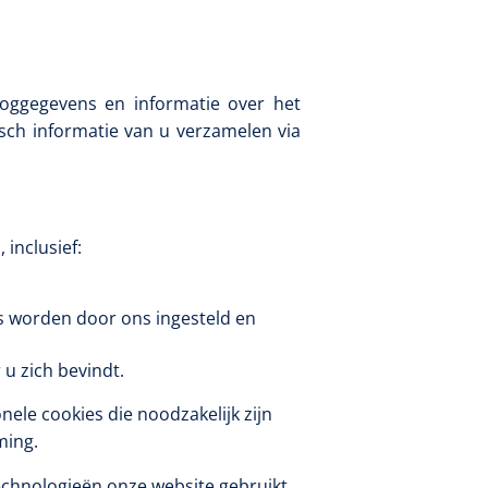
oggegevens en informatie over het
1541357
r Deb transparant -
ch informatie van u verzamelen via
oom - 1 st
inclusief:
es worden door ons ingesteld en
u zich bevindt.
ele cookies die noodzakelijk zijn
mming.
echnologieën onze website gebruikt.