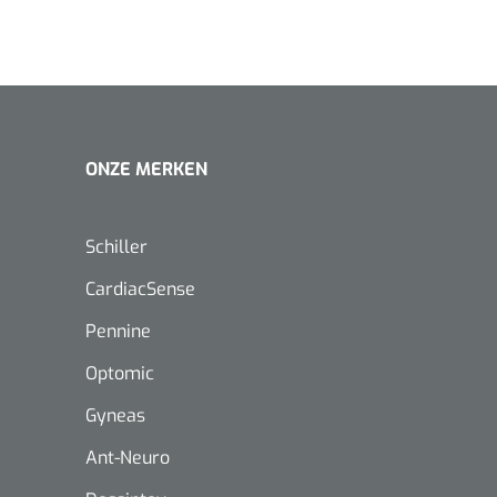
VOLTRA
1624428
ONZE MERKEN
1539440
VOLTRA I - Travel Suitcase -
efix transparent -
Strap Mount Layout
Mölnlycke
1 x 25 st
Schoenov
Schiller
35 g/m² -
CardiacSense
Pennine
Optomic
‹
1
2
3
4
5
Gyneas
Ant-Neuro