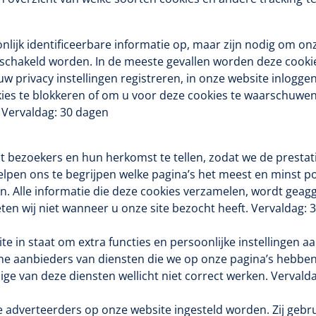
lijk identificeerbare informatie op, maar zijn nodig om on
schakeld worden. In de meeste gevallen worden deze cooki
uw privacy instellingen registreren, in onze website inloggen
kies te blokkeren of om u voor deze cookies te waarschuw
. Vervaldag: 30 dagen
aat bezoekers en hun herkomst te tellen, zodat we de presta
lpen ons te begrijpen welke pagina’s het meest en minst po
. Alle informatie die deze cookies verzamelen, wordt geag
eten wij niet wanneer u onze site bezocht heeft. Vervaldag: 
te in staat om extra functies en persoonlijke instellingen a
e aanbieders van diensten die we op onze pagina’s hebben g
ge van deze diensten wellicht niet correct werken. Vervald
Nopa
1208566
Hysterometer Sims - niet
adverteerders op onze website ingesteld worden. Zij gebru
plooibaar - 32 cm - 1 st