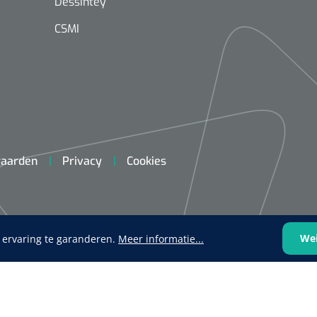
Dessintey
CSMI
aarden
Privacy
Cookies
We
 ervaring te garanderen.
Meer informatie...