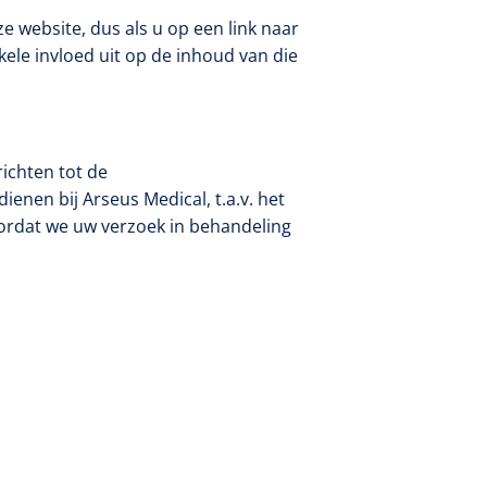
e website, dus als u op een link naar
kele invloed uit op de inhoud van die
Qualiteam
1625789
RUBAN - breukband 4 banden
- 27 cm - L - 1 st
richten tot de
dienen bij Arseus Medical, t.a.v. het
oordat we uw verzoek in behandeling
1016111
d schaar - gebogen -
omp - 14 cm - 1 st