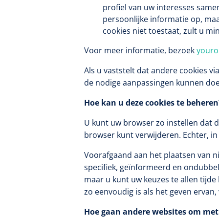
profiel van uw interesses samen
VACOped - 
persoonlijke informatie op, maa
(44-46) - 1 
cookies niet toestaat, zult u m
Voor meer informatie, bezoek
youro
Als u vaststelt dat andere cookies v
de nodige aanpassingen kunnen doe
Hoe kan u deze cookies te beheren
PERMA-HAN
U kunt uw browser zo instellen dat 
hechtdraad
browser kunt verwijderen. Echter, i
cm - FW502 
Voorafgaand aan het plaatsen van ni
specifiek, geïnformeerd en ondubbel
maar u kunt uw keuzes te allen tijd
zo eenvoudig is als het geven ervan,
Hoe gaan andere websites om met c