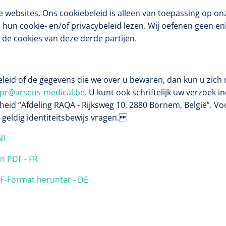
 websites. Ons cookiebeleid is alleen van toepassing op onz
 hun cookie- en/of privacybeleid lezen. Wij oefenen geen en
 de cookies van deze derde partijen.
eleid of de gegevens die we over u bewaren, dan kun u zich 
Mölnlycke
1603705
Mepilex® Ag - 20 x 50 cm - 2
pr@arseus-medical.be
. U kunt ook schriftelijk uw verzoek in
st
heid “Afdeling RAQA - Rijksweg 10, 2880 Bornem, België”. V
 geldig identiteitsbewijs vragen.
 NL
Griffioen
en PDF - FR
Standaar
stomp/st
1572568
DF-Format herunter - DE
 schaar TUC recht
rp - 14,5 cm / 1 st