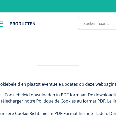
RODUCTEN
PRODUCTEN
Instrumenten
ADL &
EHBO &
Infrastructuu
Comfortzorg
Reanimatie
SULTATEN
cookiebeleid en plaatst eventuele updates op deze webpagin
ons Cookiebeleid downloaden in PDF-formaat. De downloadli
1518857
 télécharger notre Politique de Cookies au format PDF. Le l
lum - small/virgin
. 20 mm - 1 x 100 st
 unsere Cookie-Richtlinie im PDF-Format herunterladen. D