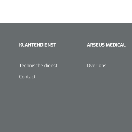
KLANTENDIENST
ARSEUS MEDICAL
Maimed
MaiMed-por
15 x 9 cm - 
Technische dienst
Over ons
Contact