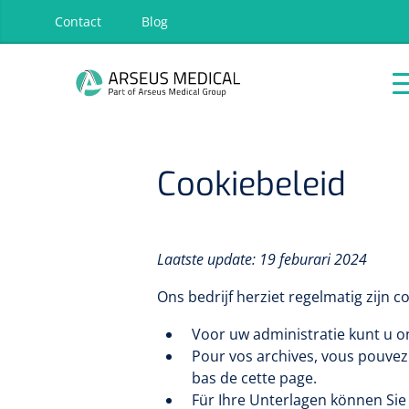
oekopdracht
Ga naar de hoofdnavigatie
Contact
Blog
P
Home
Fysiotherapie
Incontinentiezorg
& Revalidatie
FILTEREN
ZOEKRE
Cookiebeleid
Home
Fysiotherapie & Revalidatie
Incontinentiezorg
Laatste update: 19 feburari 2024
Instrumenten
Ons bedrijf herziet regelmatig zijn 
ADL & Comfortzorg
EHBO & Reanimatie
Voor uw administratie kunt u 
Gyneas
Pour vos archives, vous pouvez
Cusco specu
Infrastructuur
- wit - diam
bas de cette page.
Behandeling
Für Ihre Unterlagen können Sie