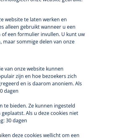
ze website te laten werken en
es alleen gebruikt wanneer u een
 of een formulier invullen. U kunt uw
en, maar sommige delen van onze
Griffioen
1017260
Chirurgische pincet - 14 cm - 1
st
tie van onze website kunnen
pulair zijn en hoe bezoekers zich
gregeerd en is daarom anoniem. Als
30 dagen
an te bieden. Ze kunnen ingesteld
eplaatst. Als u deze cookies niet
ag: 30 dagen
Bionix
1541397
OtoClear Spray Wash kit - 1 st
iken deze cookies wellicht om een