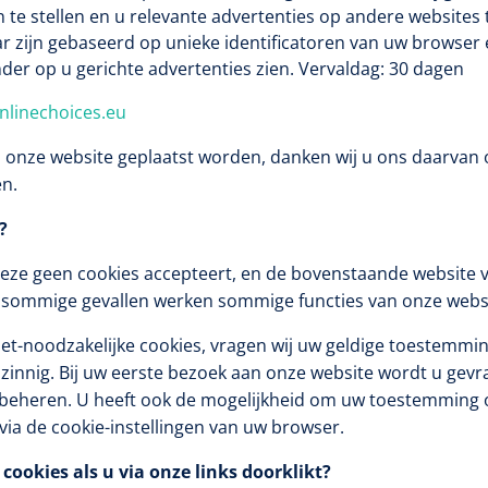
1620365
 te stellen en u relevante advertenties op andere websites 
Evenup Sole - L
Nopa
r zijn gebaseerd op unieke identificatoren van uw browser 
st
Tang Colli
inder op u gerichte advertenties zien. Vervaldag: 30 dagen
nlinechoices.eu
ia onze website geplaatst worden, danken wij u ons daarvan o
n.
?
1007140
D™ silk
deze geen cookies accepteert, en de bovenstaande website ve
 3/0 - 16 mm - 75
n sommige gevallen werken sommige functies van onze websit
- 1 st
Mölnlycke
Mölnlycke
1010460
et-noodzakelijke cookies, vragen wij uw geldige toestemmin
Mepilex 
Mesalt® zoutverband - 7,5 x
zinnig. Bij uw eerste bezoek aan onze website wordt u gev
23 cm - 1
7,5 cm - steriel - 30 st
e beheren. U heeft ook de mogelijkheid om uw toestemming o
 via de cookie-instellingen van uw browser.
ookies als u via onze links doorklikt?