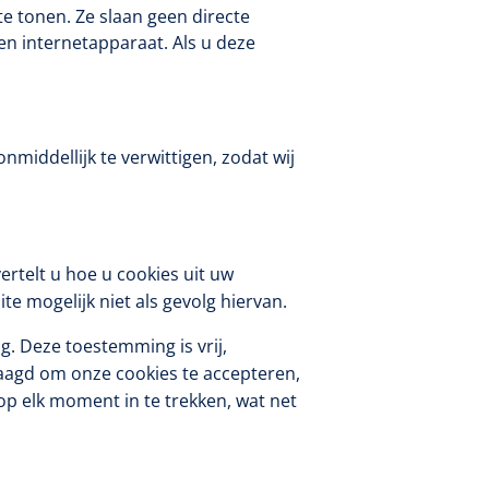
te tonen. Ze slaan geen directe
1533499
en internetapparaat. Als u deze
n clip - 13 cm - 1 st
nmiddellijk te verwittigen, zodat wij
rtelt u hoe u cookies uit uw
Gyneas
1518880
Endobiopsie - standaard
e mogelijk niet als gevolg hiervan.
model CH9 - 1 x 25 st
1104114
g. Deze toestemming is vrij,
border sacrum - 23 x
raagd om onze cookies te accepteren,
 x 5 st
p elk moment in te trekken, wat net