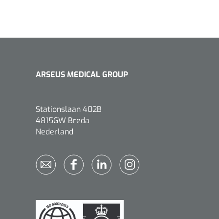
Bastos Viegas
1001396
Absorberende kompressen -
ARSEUS MEDICAL GROUP
steriel - 20 x 20 cm - 1 x 30 st
1016397
ertrek - non woven -
Stationslaan 402B
 wit - 1 x 400 st
4815GW Breda
Nederland
›
6
7