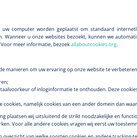
op uw computer worden geplaatst om standaard internetl
Deb Stoko
Dispense
n. Wanneer u onze websites bezoekt, kunnen we automatis
wit - chr
e. Voor meer informatie, bezoek
allaboutcookies.org
.
Nopa
1207664
Vaatklem Pean - zonder
nde manieren om uw ervaring op onze website te verbeteren, 
tanden - gebogen - 14 cm - 1 st
ren;
 taalvoorkeur of inloginformatie te onthouden. Deze cooki
 cookies, namelijk cookies van een ander domein dan waar 
laatsen wij uitsluitend de strikt noodzakelijke en function
rken. Voor alle andere cookies vragen wij eerst uw toeste
n overzicht van welke soorten cookies en andere tracking-t