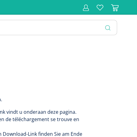
r
Behandeling
Diagnose
Monitoring
Chirurgie
SLUITEN
a.
nk vindt u onderaan deze pagina.
ien de téléchargement se trouve en
en Download-Link finden Sie am Ende