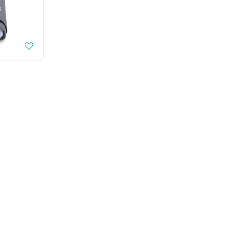
1541357
r Deb transparant -
oom - 1 st