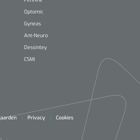
Optomic
Gyneas
Ant-Neuro
Dessintey
VOLTRA
1624428
CSMI
1539440
VOLTRA I - Travel Suitcase -
efix transparent -
Strap Mount Layout
Mölnlycke
1 x 25 st
Schoenov
35 g/m² -
aarden
Privacy
Cookies
‹
1
2
3
4
5