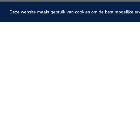
Deze website maakt gebruik van cookies om de best mogelijke er
Home
Fysiotherapie & Revalidatie
Incontinentiezorg
Instrumenten
ADL & Comfortzorg
EHBO & Reanimatie
Infrastructuur
Behandeling
Diagnose
Monitoring
Chirurgie