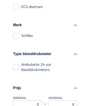
Audio
ECG diversen
VACOped - 
FHR met audio,
(44-46) - 1 
numerieke
waarden en tracé
Merk
FHR met audio- en
Schiller
numerieke
weergave
Type bloeddrukmeter
Vasculaire dopplers
Doppler
PERMA-HAN
Ambulante 24 uur
hechtdraad
bloeddrukmeters
Waveform
cm - FW502 
Audio
Prijs
Bidirectionele
bloedstroomvisualisatie
MINIMAAL
MAXIMAAL
–
€
€