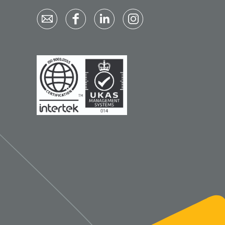
Bastos Viegas
1001396
Absorberende kompressen -
steriel - 20 x 20 cm - 1 x 30 st
1016397
ertrek - non woven -
 wit - 1 x 400 st
›
6
7