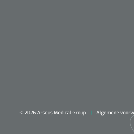
Maimed
MaiMed-por
15 x 9 cm - 
© 2026 Arseus Medical Group
Algemene voorw