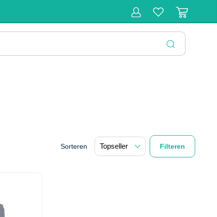
r
Behandeling
Diagnose
Monitoring
Chirurgie
SLUITEN
Sorteren
Filteren