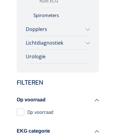
Rust ECG
Spirometers
Dopplers
Lichtdiagnostiek
Foetale dopplers
3 MHz
Urologie
Colposcopen
FHR met audio- en
numerieke
weergave
FILTEREN
Audio
Op voorraad
FHR met audio,
numerieke
Op voorraad
waarden en tracé
2 MHz
EKG categorie