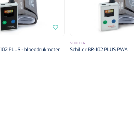
Deb Stoko
Dispense
wit - chr
SCHILLER
-102 PLUS - bloeddrukmeter
Schiller BR-102 PLUS PWA
Nopa
1207664
Vaatklem Pean - zonder
tanden - gebogen - 14 cm - 1 st