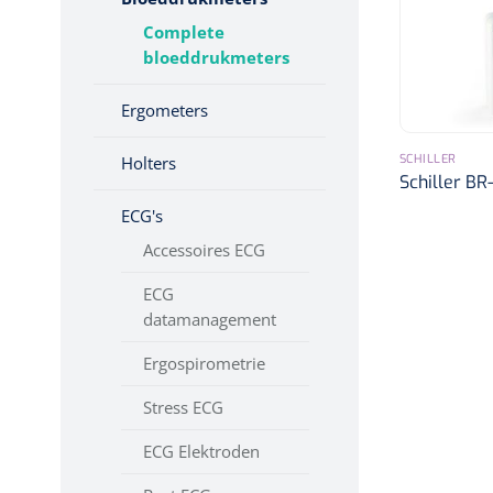
Toebehoren Echografie
Diagnose
Complete
Monitoring
bloeddrukmeters
Chirurgie
Ergometers
SCHILLER
Holters
Schiller BR
ECG's
Accessoires ECG
ECG
datamanagement
Ergospirometrie
Stress ECG
ECG Elektroden