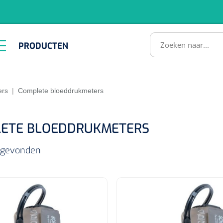
RODUCTEN
PRODUCTEN
Instrumenten
ADL &
EHBO &
Infrastructuu
Comfortzorg
Reanimatie
SULTATEN
ers
|
Complete bloeddrukmeters
ETE BLOEDDRUKMETERS
s gevonden
1518857
lum - small/virgin
. 20 mm - 1 x 100 st