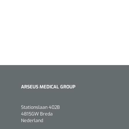
Qualiteam
1625789
RUBAN - breukband 4 banden
- 27 cm - L - 1 st
ARSEUS MEDICAL GROUP
1016111
d schaar - gebogen -
omp - 14 cm - 1 st
Stationslaan 402B
4815GW Breda
Nederland