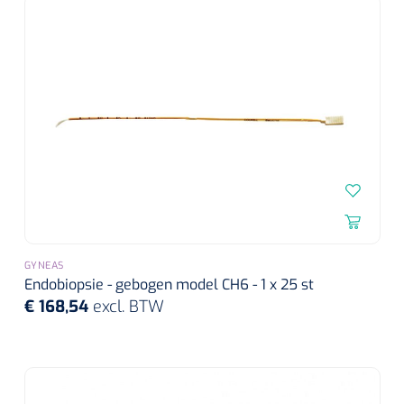
Koffiebekers
Badkamerhulpmiddelen
Doucherolstoelen
Douchestoelen
Diversen badkamerhulpmiddelen
Doucheramen
GYNEAS
Douchebrancard
Endobiopsie - gebogen model CH6 - 1 x 25 st
€ 168,54
excl. BTW
Wandbeugels
Toiletstoelen