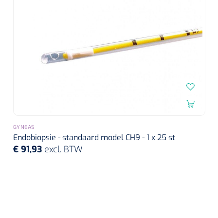
Douchetabouretten
Deb Stoko
1541357
Dispenser Deb transparant - wit - chroom - 1 st
Toiletverhogers
Toiletbeugels
Transferhulpmiddelen
Glijzeilen
Draaischijven
GYNEAS
Endobiopsie - standaard model CH9 - 1 x 25 st
€ 91,93
excl. BTW