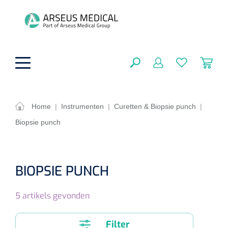
hoofdinhoud
Home
|
Instrumenten
|
Curetten & Biopsie punch
|
Biopsie punch
Fysiotherapie & Revalidatie
SLUITEN
FILTEREN
Incontinentiezorg
Functionele revalidatie
BIOPSIE PUNCH
Hand/arm revalidatie
Instrumenten
Eenmalige sondes
ZOEKRESULTATEN
5
artikels gevonden
Gangrevalidatie
Nelatonsondes
ADL & Comfortzorg
Klemmen
Vrouwensondes
Filter
Analytische revalidatie