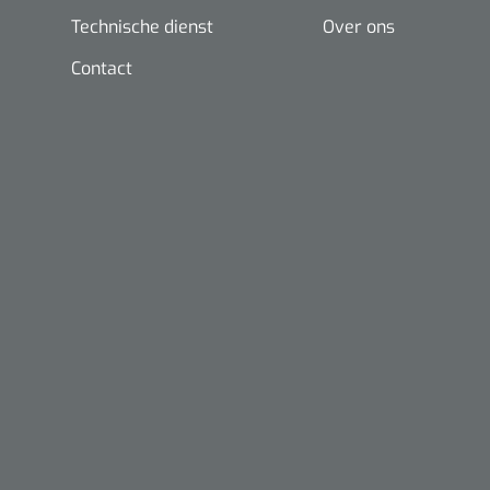
Technische dienst
Over ons
Contact
Nopa
Metzenbaum
scherp sche