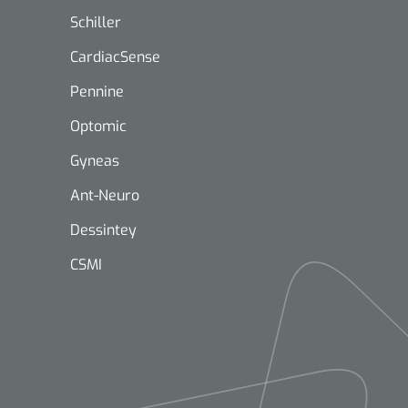
Schiller
CardiacSense
Pennine
Optomic
Gyneas
Mölnlycke
1603705
Mepilex® Ag - 20 x 50 cm - 2
Ant-Neuro
st
Dessintey
CSMI
Griffioen
Standaar
stomp/st
1572568
 schaar TUC recht
rp - 14,5 cm / 1 st