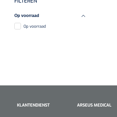
FILTEREN
Draaischijven
VACOped - 
(44-46) - 1 
Op voorraad
Op voorraad
PERMA-HAN
hechtdraad
cm - FW502 
KLANTENDIENST
ARSEUS MEDICAL