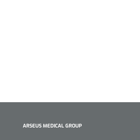
1533499
n clip - 13 cm - 1 st
Gyneas
1518880
Endobiopsie - standaard
model CH9 - 1 x 25 st
1104114
border sacrum - 23 x
 x 5 st
ARSEUS MEDICAL GROUP