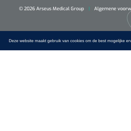
© 2026 Arseus Medical Group
Algemene voorw
Deze website maakt gebruik van cookies om de best mogelijke er
Home
Maimed
Fysiotherapie & Revalidatie
MaiMed-por
15 x 9 cm - 
Incontinentiezorg
Instrumenten
ADL & Comfortzorg
EHBO & Reanimatie
Infrastructuur
Behandeling