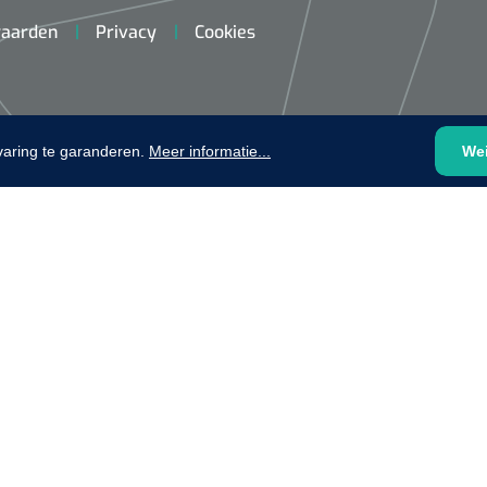
aarden
Privacy
Cookies
varing te garanderen.
Meer informatie...
We
VOLTRA
1624428
1539440
VOLTRA I - Travel Suitcase -
efix transparent -
Strap Mount Layout
Mölnlycke
1 x 25 st
Schoenov
35 g/m² -
‹
1
2
3
4
5