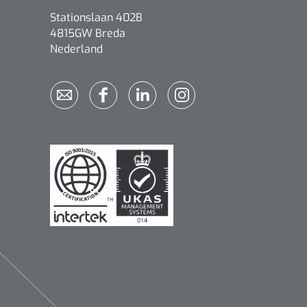
Stationslaan 402B
4815GW Breda
Nederland
Qualiteam
1625789
RUBAN - breukband 4 banden
- 27 cm - L - 1 st
1016111
d schaar - gebogen -
omp - 14 cm - 1 st