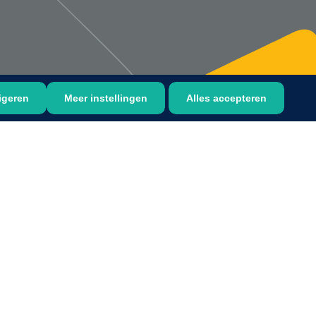
igeren
Meer instellingen
Alles accepteren
Bastos Viegas
1001396
Absorberende kompressen -
steriel - 20 x 20 cm - 1 x 30 st
1016397
ertrek - non woven -
 wit - 1 x 400 st
›
6
7