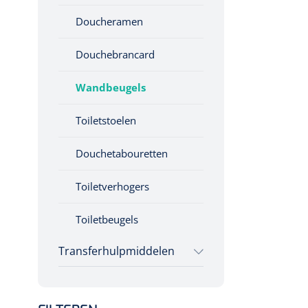
Diversen
Doucheramen
Handbeschermers
Douchebrancard
Hielbeschermers
Wandbeugels
Bedspondebeschermers
Grijparmen
Toiletstoelen
Valmat
Douchetabouretten
Verzwaringsdekens
Toiletverhogers
Toiletbeugels
Transferhulpmiddelen
Glijzeilen