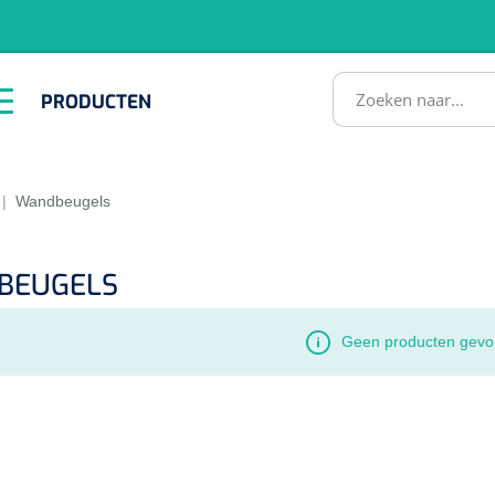
RODUCTEN
PRODUCTEN
Instrumenten
ADL &
EHBO &
Infrastructuu
Comfortzorg
Reanimatie
SULTATEN
|
Wandbeugels
BEUGELS
Geen producten gevo
1518857
lum - small/virgin
. 20 mm - 1 x 100 st