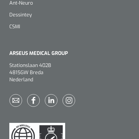
Ant-Neuro
Koffiebekers
Dessintey
Badkamerhulpmiddelen
CSMI
Doucherolstoelen
Douchestoelen
ARSEUS MEDICAL GROUP
Stationslaan 402B
Diversen badkamerhulpmiddelen
4815GW Breda
Nederland
Doucheramen
Douchebrancard
Wandbeugels
Toiletstoelen