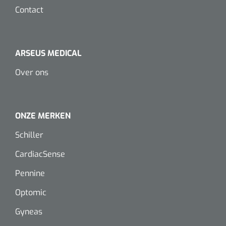
Contact
Eethulpmiddelen
Urologie
Bestek
ARSEUS MEDICAL
Eetplateau's
Over ons
Onderleggers
Slabben
ONZE MERKEN
Nopa
1207664
Vaatklem Pean - zonder tanden - gebogen - 14 cm - 1 st
Schiller
Borden
CardiacSense
Drinkhulpmiddelen
Pennine
Opzetstukken voor bekers
Optomic
Bekers
Gyneas