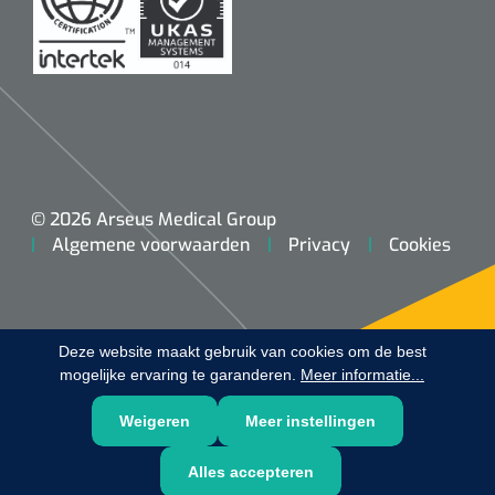
Douchetabouretten
Deb Stoko
1541357
Dispenser Deb transparant - wit - chroom - 1 st
Toiletverhogers
Toiletbeugels
Transferhulpmiddelen
© 2026 Arseus Medical Group
Glijzeilen
Algemene voorwaarden
Privacy
Cookies
Draaischijven
Deze website maakt gebruik van cookies om de best
mogelijke ervaring te garanderen.
Meer informatie...
Weigeren
Meer instellingen
Alles accepteren