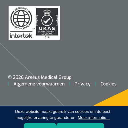
Koffiebekers
Badkamerhulpmiddelen
Doucherolstoelen
Douchestoelen
Diversen badkamerhulpmiddelen
Doucheramen
© 2026 Arseus Medical Group
Algemene voorwaarden
Privacy
Cookies
Douchebrancard
Wandbeugels
Deze website maakt gebruik van cookies om de best
mogelijke ervaring te garanderen.
Toiletstoelen
Meer informatie...