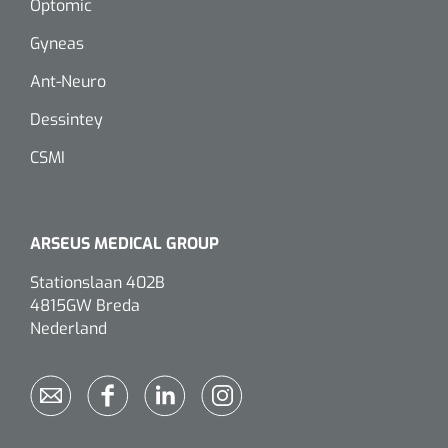
Optomic
Gyneas
Eethulpmiddelen
Urologie
Bestek
Ant-Neuro
Dessintey
Eetplateau's
CSMI
Onderleggers
Slabben
ARSEUS MEDICAL GROUP
Nopa
1207664
Vaatklem Pean - zonder tanden - gebogen - 14 cm - 1 st
Borden
Stationslaan 402B
4815GW Breda
Nederland
Drinkhulpmiddelen
Opzetstukken voor bekers
Bekers