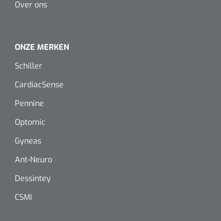
Over ons
Koffiebekers
Badkamerhulpmiddelen
ONZE MERKEN
Doucherolstoelen
Schiller
Douchestoelen
CardiacSense
Pennine
Diversen badkamerhulpmiddelen
Optomic
Doucheramen
Gyneas
Douchebrancard
Ant-Neuro
Dessintey
Wandbeugels
CSMI
Toiletstoelen