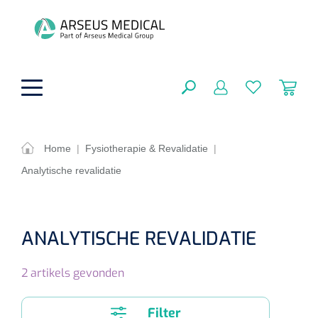
hoofdinhoud
Home
|
Fysiotherapie & Revalidatie
|
Analytische revalidatie
Fysiotherapie & Revalidatie
SLUITEN
FILTEREN
Incontinentiezorg
Functionele revalidatie
ANALYTISCHE REVALIDATIE
Hand/arm revalidatie
Instrumenten
Eenmalige sondes
ZOEKRESULTATEN
2
artikels gevonden
Gangrevalidatie
Nelatonsondes
ADL & Comfortzorg
Klemmen
Vrouwensondes
Filter
Analytische revalidatie