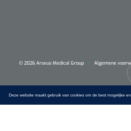
Maimed
© 2026 Arseus Medical Group
Algemene voorw
MaiMed-por
15 x 9 cm - 
Deze website maakt gebruik van cookies om de best mogelijke er
Home
Fysiotherapie & Revalidatie
Incontinentiezorg