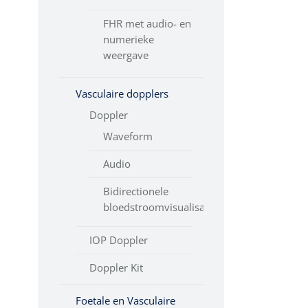
Rust ECG
FHR met audio- en
Spirometers
numerieke
weergave
Vasculaire dopplers
Doppler
Waveform
Audio
Bidirectionele
bloedstroomvisualisatie
IOP Doppler
Doppler Kit
Foetale en Vasculaire