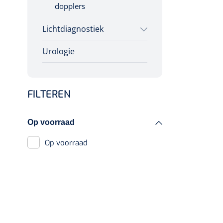
dopplers
VACOped - 
(44-46) - 1 
Lichtdiagnostiek
Urologie
Colposcopen
FILTEREN
Op voorraad
PERMA-HAN
Op voorraad
hechtdraad
cm - FW502 