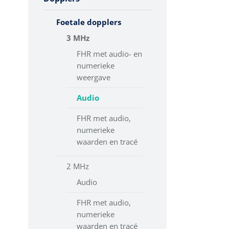
Toebehoren Echografie
Diagnose
Complete
Foetale dopplers
Monitoring
bloeddrukmeters
3 MHz
Chirurgie
Ergometers
FHR met audio- en
numerieke
Holters
weergave
Audio
ECG's
Accessoires ECG
FHR met audio,
numerieke
ECG
waarden en tracé
datamanagement
2 MHz
Ergospirometrie
Audio
Stress ECG
FHR met audio,
ECG Elektroden
numerieke
waarden en tracé