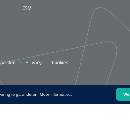
CSMI
VOLTRA
1624428
1539440
VOLTRA I - Travel Suitcase -
aarden
Privacy
Cookies
efix transparent -
Strap Mount Layout
Mölnlycke
1 x 25 st
Schoenov
35 g/m² -
varing te garanderen.
Meer informatie...
We
‹
1
2
3
4
5