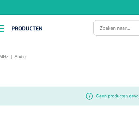
RODUCTEN
PRODUCTEN
Instrumenten
ADL &
EHBO &
Infrastructuu
Comfortzorg
Reanimatie
SULTATEN
 MHz
|
Audio
Geen producten gevo
1518857
lum - small/virgin
. 20 mm - 1 x 100 st