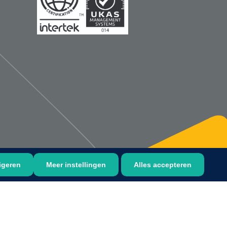
Bastos Viegas
1001396
Absorberende kompressen -
steriel - 20 x 20 cm - 1 x 30 st
1016397
ertrek - non woven -
 wit - 1 x 400 st
igeren
Meer instellingen
Alles accepteren
›
6
7