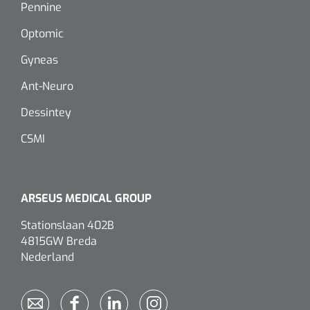
Pennine
Eethulpmiddelen
Urologie
Optomic
Bestek
Gyneas
Ant-Neuro
Eetplateau's
Dessintey
Onderleggers
CSMI
Slabben
Nopa
1207664
Vaatklem Pean - zonder tanden - gebogen - 14 cm - 1 st
Borden
ARSEUS MEDICAL GROUP
Stationslaan 402B
Drinkhulpmiddelen
4815GW Breda
Opzetstukken voor bekers
Nederland
Bekers