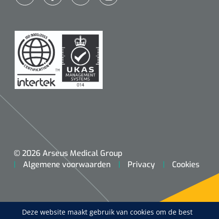
Koffiebekers
Badkamerhulpmiddelen
Doucherolstoelen
Douchestoelen
Diversen badkamerhulpmiddelen
Doucheramen
© 2026 Arseus Medical Group
Douchebrancard
Algemene voorwaarden
Privacy
Cookies
Wandbeugels
Toiletstoelen
Deze website maakt gebruik van cookies om de best
Deb Stoko
1541357