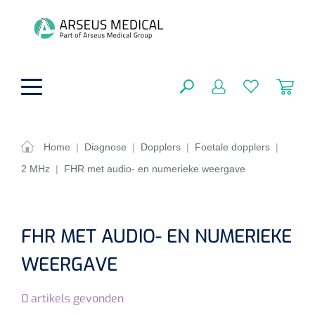
hoofdinhoud
Home
|
Diagnose
|
Dopplers
|
Foetale dopplers
|
2 MHz
|
FHR met audio- en numerieke weergave
Fysiotherapie & Revalidatie
SLUITEN
FILTEREN
Incontinentiezorg
Functionele revalidatie
FHR MET AUDIO- EN NUMERIEKE
Hand/arm revalidatie
Instrumenten
Eenmalige sondes
WEERGAVE
ZOEKRESULTATEN
Gangrevalidatie
Nelatonsondes
ADL & Comfortzorg
Klemmen
0
artikels gevonden
Vrouwensondes
Analytische revalidatie