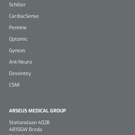
Schiller
Douchetabouretten
Deb Stoko
1541357
Dispenser Deb transparant - wit - chroom - 1 st
CardiacSense
Toiletverhogers
Pennine
Toiletbeugels
Optomic
Gyneas
Transferhulpmiddelen
Ant-Neuro
Glijzeilen
Dessintey
Draaischijven
CSMI
ARSEUS MEDICAL GROUP
Stationslaan 402B
4815GW Breda