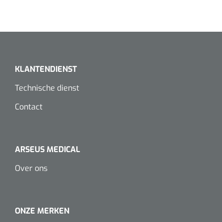
Koffiebekers
Badkamerhulpmiddelen
Doucherolstoelen
KLANTENDIENST
Douchestoelen
Technische dienst
Diversen badkamerhulpmiddelen
Contact
Doucheramen
ARSEUS MEDICAL
Douchebrancard
Over ons
Wandbeugels
Toiletstoelen
ONZE MERKEN