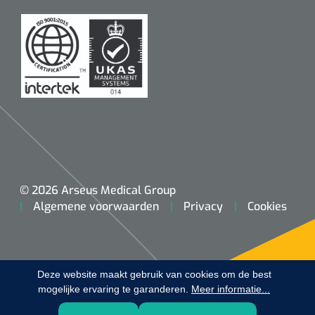
Koffiebekers
Badkamerhulpmiddelen
Doucherolstoelen
Douchestoelen
Diversen badkamerhulpmiddelen
Doucheramen
© 2026 Arseus Medical Group
Algemene voorwaarden
Privacy
Cookies
Douchebrancard
Wandbeugels
Deze website maakt gebruik van cookies om de best
mogelijke ervaring te garanderen.
Toiletstoelen
Meer informatie...