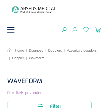
hoofdinhoud
Home
|
Diagnose
|
Dopplers
|
Vasculaire dopplers
|
Doppler
|
Waveform
Fysiotherapie & Revalidatie
SLUITEN
FILTEREN
Incontinentiezorg
Functionele revalidatie
WAVEFORM
Hand/arm revalidatie
Instrumenten
Eenmalige sondes
ZOEKRESULTATEN
0
artikels gevonden
Gangrevalidatie
Nelatonsondes
ADL & Comfortzorg
Klemmen
Vrouwensondes
Filter
Analytische revalidatie