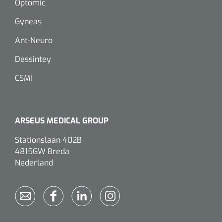
Optomic
Gyneas
Eethulpmiddelen
Urologie
Bestek
Ant-Neuro
Dessintey
Eetplateau's
CSMI
Onderleggers
Slabben
ARSEUS MEDICAL GROUP
Nopa
1207664
Vaatklem Pean - zonder tanden - gebogen - 14 cm - 1 st
Borden
Stationslaan 402B
4815GW Breda
Nederland
Drinkhulpmiddelen
Opzetstukken voor bekers
Bekers