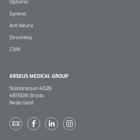
Optomic
Gyneas
Eethulpmiddelen
Urologie
Bestek
Ant-Neuro
Dessintey
Eetplateau's
CSMI
Onderleggers
Slabben
ARSEUS MEDICAL GROUP
Nopa
1207664
Vaatklem Pean - zonder tanden - gebogen - 14 cm - 1 st
Borden
Stationslaan 402B
4815GW Breda
Nederland
Drinkhulpmiddelen
Opzetstukken voor bekers
Bekers