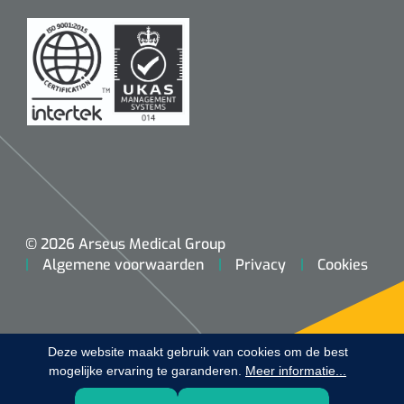
Koffiebekers
Badkamerhulpmiddelen
Doucherolstoelen
Douchestoelen
Diversen badkamerhulpmiddelen
Doucheramen
© 2026 Arseus Medical Group
Algemene voorwaarden
Privacy
Cookies
Douchebrancard
Wandbeugels
Deze website maakt gebruik van cookies om de best
mogelijke ervaring te garanderen.
Toiletstoelen
Meer informatie...