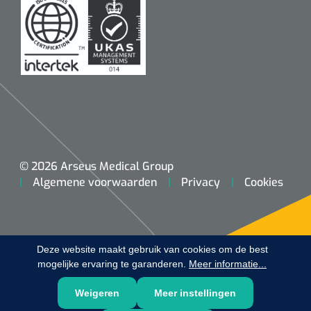
Koffiebekers
Badkamerhulpmiddelen
Doucherolstoelen
Douchestoelen
Diversen badkamerhulpmiddelen
© 2026 Arseus Medical Group
Algemene voorwaarden
Privacy
Cookies
Doucheramen
Douchebrancard
Deze website maakt gebruik van cookies om de best
Wandbeugels
mogelijke ervaring te garanderen.
Meer informatie...
Toiletstoelen
Weigeren
Meer instellingen