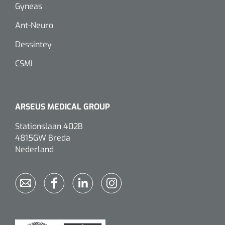
Gyneas
Eethulpmiddelen
Urologie
Ant-Neuro
Bestek
Dessintey
Eetplateau's
CSMI
Onderleggers
ARSEUS MEDICAL GROUP
Slabben
Nopa
1207664
Stationslaan 402B
Vaatklem Pean - zonder tanden - gebogen - 14 cm - 1 st
4815GW Breda
Borden
Nederland
Drinkhulpmiddelen
Opzetstukken voor bekers
Bekers