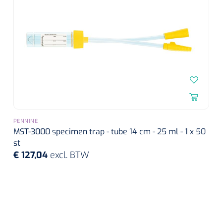
PENNINE
Griffioen
1017260
MST-3000 specimen trap - tube 14 cm - 25 ml - 1 x 50
Chirurgische pincet - 14 cm - 1 st
st
€ 127,04
excl. BTW