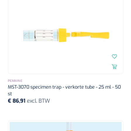
Douchetabouretten
Deb Stoko
1541357
Dispenser Deb transparant - wit - chroom - 1 st
Toiletverhogers
Toiletbeugels
Transferhulpmiddelen
Glijzeilen
Draaischijven
PENNINE
MST-3070 specimen trap - verkorte tube - 25 ml - 50
st
€ 86,91
excl. BTW