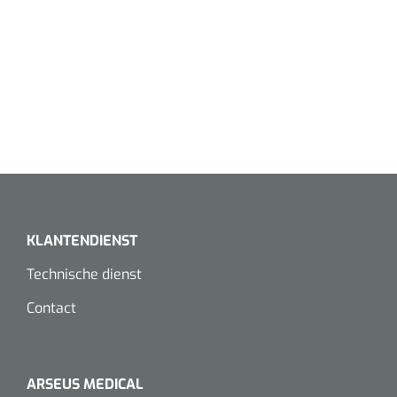
KLANTENDIENST
1620365
VACOped - Evenup Sole - L (44-46) - 1 st
Technische dienst
Contact
ARSEUS MEDICAL