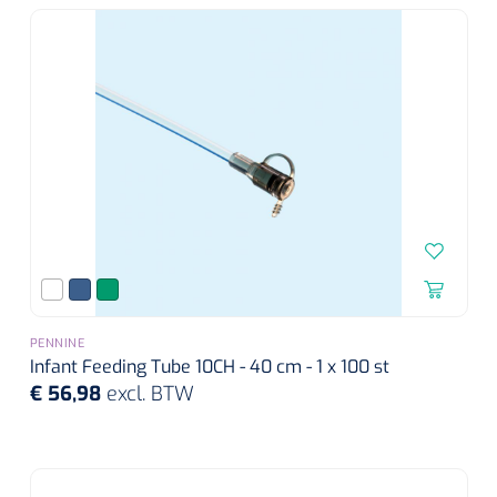
Koffiebekers
Badkamerhulpmiddelen
Doucherolstoelen
Douchestoelen
Diversen badkamerhulpmiddelen
Doucheramen
PENNINE
Douchebrancard
Infant Feeding Tube 10CH - 40 cm - 1 x 100 st
€ 56,98
excl. BTW
Wandbeugels
Toiletstoelen