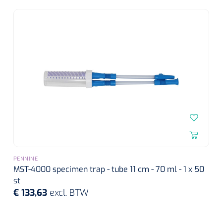
Eethulpmiddelen
Urologie
Bestek
Eetplateau's
Onderleggers
Slabben
Nopa
1207664
Vaatklem Pean - zonder tanden - gebogen - 14 cm - 1 st
Borden
PENNINE
Drinkhulpmiddelen
MST-4000 specimen trap - tube 11 cm - 70 ml - 1 x 50
st
Opzetstukken voor bekers
€ 133,63
excl. BTW
Bekers