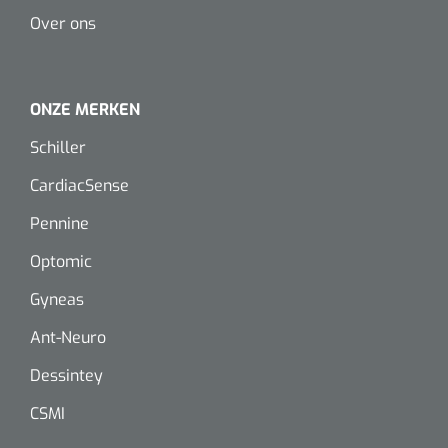
Over ons
ONZE MERKEN
Schiller
CardiacSense
Nopa
1208566
Hysterometer Sims - niet plooibaar - 32 cm - 1 st
Pennine
Optomic
Gyneas
Ant-Neuro
Dessintey
CSMI