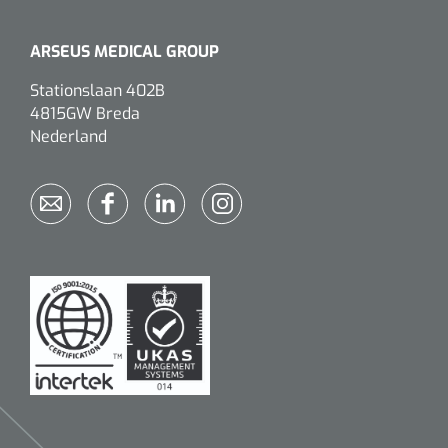
ARSEUS MEDICAL GROUP
Stationslaan 402B
4815GW Breda
Nederland
Nopa
1533499
Tang Collin clip - 13 cm - 1 st