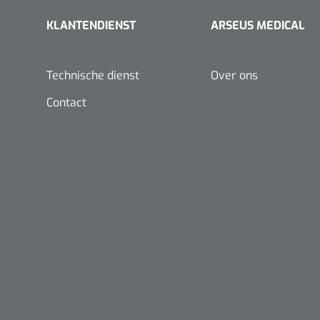
IOP Doppler
KLANTENDIENST
ARSEUS MEDICAL
Doppler Kit
Foetale en Vasculaire
Technische dienst
Over ons
dopplers
Contact
Nopa
Metzenbaum
scherp sche