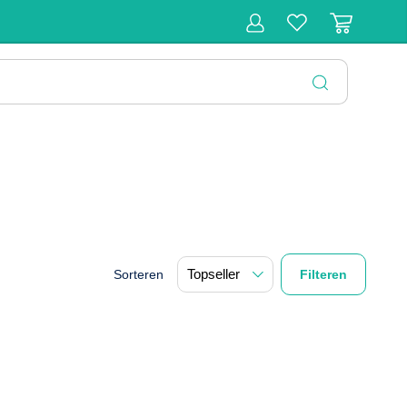
r
Behandeling
Diagnose
Monitoring
Chirurgie
SLUITEN
Sorteren
Filteren