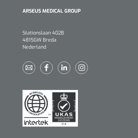
ARSEUS MEDICAL GROUP
Stationslaan 402B
4815GW Breda
Qualiteam
1625789
Nederland
RUBAN - breukband 4 banden
- 27 cm - L - 1 st
1016111
d schaar - gebogen -
omp - 14 cm - 1 st