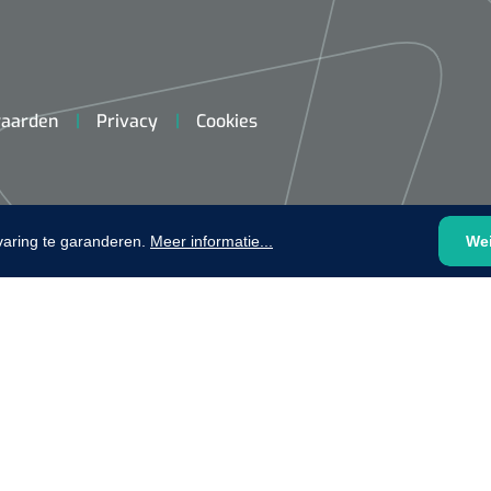
aarden
Privacy
Cookies
VOLTRA
1624428
1539440
VOLTRA I - Travel Suitcase -
varing te garanderen.
Meer informatie...
We
efix transparent -
Strap Mount Layout
Mölnlycke
1 x 25 st
Schoenov
35 g/m² -
‹
1
2
3
4
5