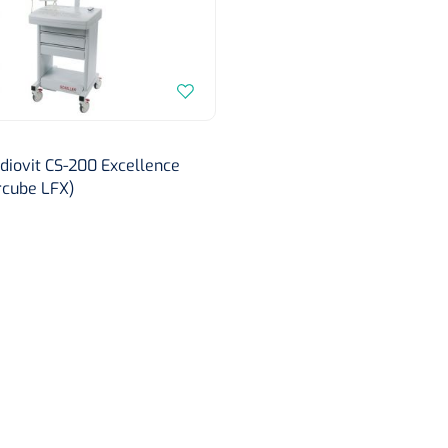
Deb Stoko
Dispense
wit - chr
rdiovit CS-200 Excellence
rcube LFX)
Nopa
1207664
Vaatklem Pean - zonder
tanden - gebogen - 14 cm - 1 st