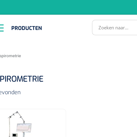
RODUCTEN
PRODUCTEN
Instrumenten
ADL &
EHBO &
Infrastructuu
Comfortzorg
Reanimatie
SULTATEN
spirometrie
PIROMETRIE
 gevonden
1518857
lum - small/virgin
. 20 mm - 1 x 100 st