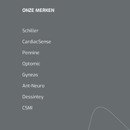
ONZE MERKEN
Schiller
CardiacSense
Pennine
Mölnlycke
1603705
Mepilex® Ag - 20 x 50 cm - 2
Optomic
st
Gyneas
Ant-Neuro
Griffioen
Dessintey
Standaar
stomp/st
CSMI
1572568
 schaar TUC recht
rp - 14,5 cm / 1 st