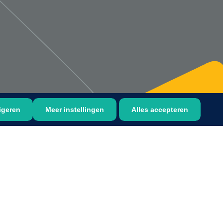
Bastos Viegas
1001396
Absorberende kompressen -
steriel - 20 x 20 cm - 1 x 30 st
igeren
Meer instellingen
Alles accepteren
1016397
ertrek - non woven -
 wit - 1 x 400 st
›
6
7