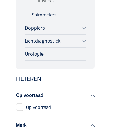
Rust ECG
Spirometers
Dopplers
Lichtdiagnostiek
Foetale dopplers
3 MHz
Urologie
Colposcopen
FHR met audio- en
numerieke
weergave
FILTEREN
Audio
Op voorraad
FHR met audio,
numerieke
Op voorraad
waarden en tracé
2 MHz
Merk