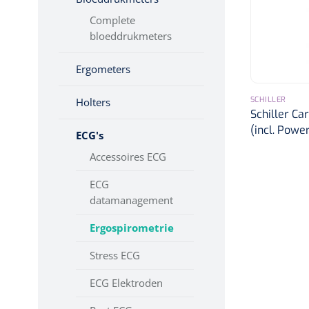
Toebehoren Echografie
Diagnose
Complete
Monitoring
bloeddrukmeters
Chirurgie
Ergometers
SCHILLER
Holters
Schiller Ca
(incl. Powe
ECG's
Accessoires ECG
ECG
datamanagement
Ergospirometrie
Stress ECG
ECG Elektroden