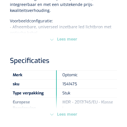
integreerbaar en met een uitstekende prijs-
kwaliteitsverhouding.
Eethulpmiddelen
Urologie
Voorbeeldconfiguratie:
Bestek
- Afneembare, universeel inzetbare led lichtbron met
optische kabel.
Eetplateau's
- Superstabiel statief met extra-zware voet met
Lees meer
blokkeerbare wielen.
Onderleggers
- Exclusief kwaliteitsmonitor 22 inch volgens VESA-norm.
Andere monitor mogelijk.
Specificaties
- Configuratie aanpasbaar naar wens.
Slabben
Nopa
1207664
Vaatklem Pean - zonder tanden - gebogen - 14 cm - 1 st
Merk
Optomic
Borden
sku
1541475
Type verpakking
Stuk
Drinkhulpmiddelen
Europese
MDR - 2017/745/EU - Klasse
Opzetstukken voor bekers
Regelgeving
I
Lees meer
Bekers