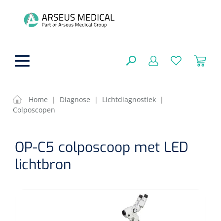
hoofdinhoud
Home
|
Diagnose
|
Lichtdiagnostiek
|
Colposcopen
Fysiotherapie & Revalidatie
SLUITEN
OP-C5 colposcoop met LED
FILTEREN
Incontinentiezorg
Functionele revalidatie
lichtbron
Hand/arm revalidatie
Instrumenten
Eenmalige sondes
ZOEKRESULTATEN
Gangrevalidatie
Nelatonsondes
ADL & Comfortzorg
Klemmen
Vrouwensondes
Analytische revalidatie