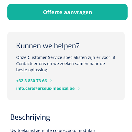
Herbruikbare curetten
Laser chirurgie
Massagetherapie
Offerte aanvragen
Holters
Biopsie punch
Surgical suction
ECG's
Ouderen Comfortzorg
Verpleegdekens
Spirometers
Kunnen we helpen?
Warmtetherapie
Onze Customer Service specialisten zijn er voor u!
Dopplers
Contacteer ons en we zoeken samen naar de
Fixatiemateriaal
beste oplossing.
Foetale dopplers
+32 3 830 73 66
Positioneringsmateriaal
Vasculaire dopplers
info.care@arseus-medical.be
Aangepaste kledij
Foetale en Vasculaire dopplers
Diversen
Beschrijving
Lichtdiagnostiek
Verzwaringsdekens
Colposcopen
Uw toekomstgerichte colposcoop: modulair,