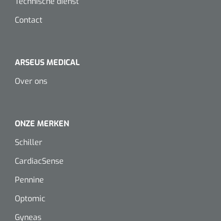
Technische dienst
Dispenser Deb transparant - wit - chroom - 1 st
Douchetabouretten
Contact
Toiletverhogers
Toiletbeugels
ARSEUS MEDICAL
Over ons
Transferhulpmiddelen
Glijzeilen
ONZE MERKEN
Draaischijven
Schiller
CardiacSense
Pennine
Optomic
Gyneas