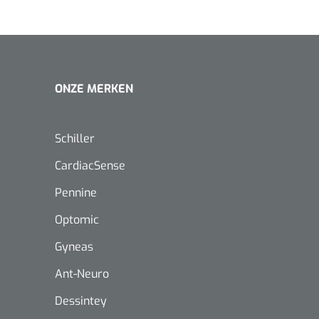
ONZE MERKEN
Schiller
CardiacSense
Pennine
Optomic
Gyneas
Ant-Neuro
Nopa
1208566
Dessintey
Hysterometer Sims - niet