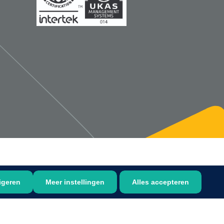
1533499
n clip - 13 cm - 1 st
Gyneas
1518880
Endobiopsie - standaard
model CH9 - 1 x 25 st
1104114
border sacrum - 23 x
igeren
Meer instellingen
Alles accepteren
 x 5 st