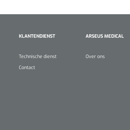
Rust ECG
FHR met audio- en
Spirometers
numerieke
weergave
KLANTENDIENST
ARSEUS MEDICAL
Vasculaire dopplers
Doppler
Technische dienst
Over ons
Waveform
Contact
Audio
Bidirectionele
bloedstroomvisualisatie
IOP Doppler
Doppler Kit
Foetale en Vasculaire