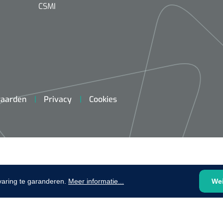
plooibaar - 32 cm - 1 st
CSMI
1620365
Evenup Sole - L
Nopa
st
Tang Colli
aarden
Privacy
Cookies
1007140
D™ silk
 3/0 - 16 mm - 75
- 1 st
Mölnlycke
Mölnlycke
1010460
Mepilex 
Mesalt® zoutverband - 7,5 x
varing te garanderen.
Meer informatie...
We
23 cm - 1
7,5 cm - steriel - 30 st