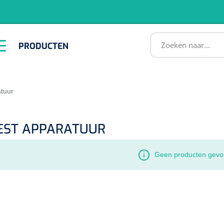
RODUCTEN
PRODUCTEN
Instrumenten
ADL &
EHBO &
Infrastructuu
Comfortzorg
Reanimatie
SULTATEN
atuur
EST APPARATUUR
Geen producten gevo
1518857
lum - small/virgin
. 20 mm - 1 x 100 st