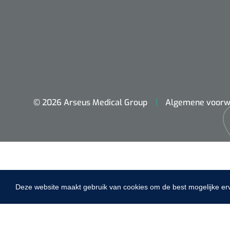
dopplers
VACOped - 
(44-46) - 1 
© 2026 Arseus Medical Group
Algemene voorw
PERMA-HAN
hechtdraad
cm - FW502 
Deze website maakt gebruik van cookies om de best mogelijke er
Home
Fysiotherapie & Revalidatie