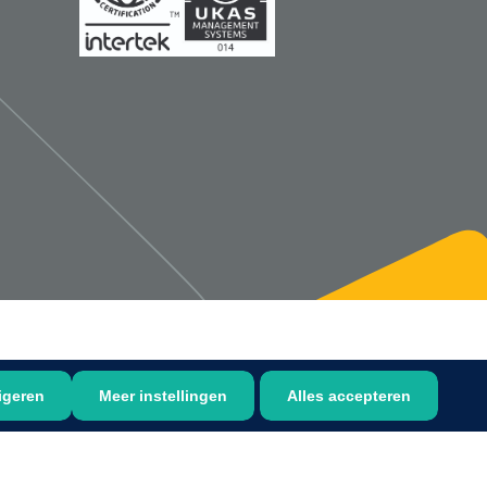
1533499
n clip - 13 cm - 1 st
Gyneas
1518880
Endobiopsie - standaard
model CH9 - 1 x 25 st
1104114
border sacrum - 23 x
igeren
Meer instellingen
Alles accepteren
 x 5 st