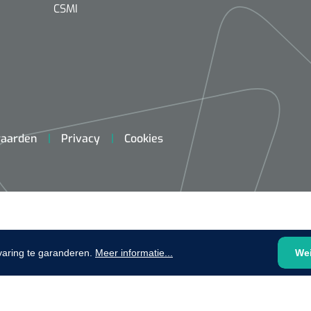
plooibaar - 32 cm - 1 st
CSMI
1620365
Evenup Sole - L
Nopa
st
Tang Colli
aarden
Privacy
Cookies
1007140
D™ silk
 3/0 - 16 mm - 75
- 1 st
Mölnlycke
Mölnlycke
1010460
Mepilex 
Mesalt® zoutverband - 7,5 x
varing te garanderen.
Meer informatie...
We
23 cm - 1
7,5 cm - steriel - 30 st