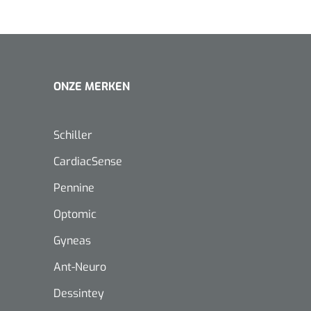
ONZE MERKEN
Schiller
CardiacSense
Pennine
Optomic
Gyneas
Ant-Neuro
Nopa
1208566
Dessintey
Hysterometer Sims - niet