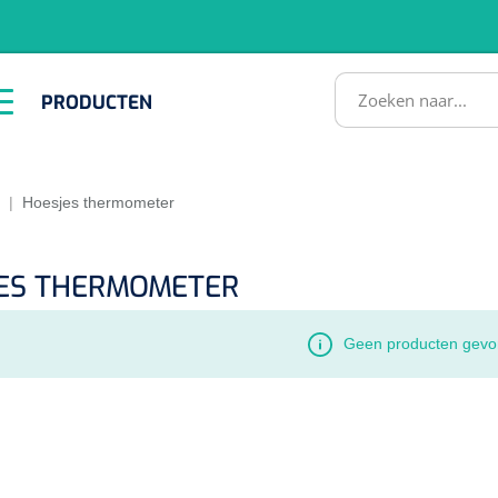
RODUCTEN
PRODUCTEN
Instrumenten
ADL &
EHBO &
Infrastructuu
Comfortzorg
Reanimatie
SULTATEN
|
Hoesjes thermometer
ES THERMOMETER
Geen producten gevo
1518857
lum - small/virgin
. 20 mm - 1 x 100 st