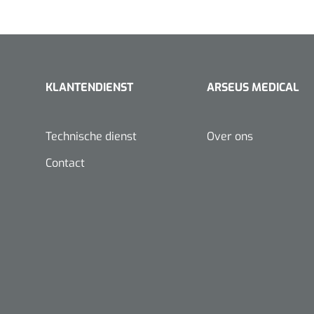
Rust ECG
FHR met audio- en
Spirometers
numerieke
weergave
KLANTENDIENST
ARSEUS MEDICAL
Vasculaire dopplers
Doppler
Technische dienst
Over ons
Waveform
Contact
Audio
Bidirectionele
bloedstroomvisualisatie
IOP Doppler
Doppler Kit
Foetale en Vasculaire