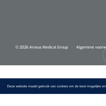
dopplers
VACOped - 
(44-46) - 1 
© 2026 Arseus Medical Group
Algemene voorw
PERMA-HAN
hechtdraad
cm - FW502 
Deze website maakt gebruik van cookies om de best mogelijke er
Home
Fysiotherapie & Revalidatie