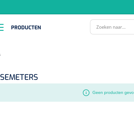
RODUCTEN
PRODUCTEN
Instrumenten
ADL &
EHBO &
Infrastructuu
Comfortzorg
Reanimatie
SULTATEN
s
SEMETERS
Geen producten gevo
1518857
lum - small/virgin
. 20 mm - 1 x 100 st