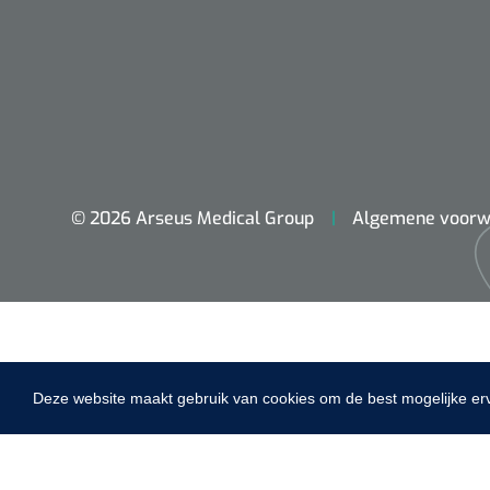
dopplers
VACOped - 
(44-46) - 1 
© 2026 Arseus Medical Group
Algemene voorw
PERMA-HAN
hechtdraad
cm - FW502 
Deze website maakt gebruik van cookies om de best mogelijke er
Home
Fysiotherapie & Revalidatie