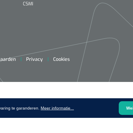
plooibaar - 32 cm - 1 st
CSMI
1620365
Evenup Sole - L
Nopa
st
Tang Colli
aarden
Privacy
Cookies
1007140
D™ silk
 3/0 - 16 mm - 75
- 1 st
Mölnlycke
Mölnlycke
1010460
Mepilex 
Mesalt® zoutverband - 7,5 x
varing te garanderen.
Meer informatie...
We
23 cm - 1
7,5 cm - steriel - 30 st