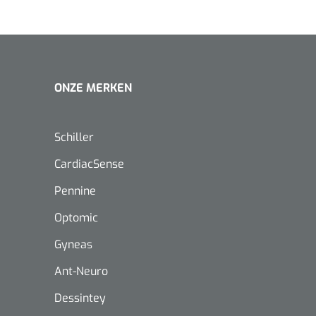
ONZE MERKEN
Schiller
CardiacSense
Pennine
Optomic
Gyneas
Ant-Neuro
Nopa
1208566
Dessintey
Hysterometer Sims - niet