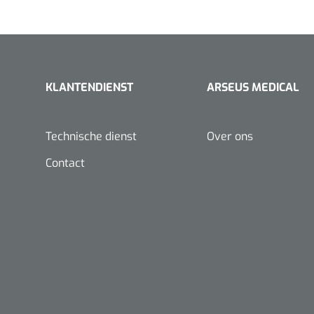
Rust ECG
FHR met audio- en
Spirometers
numerieke
weergave
KLANTENDIENST
ARSEUS MEDICAL
Vasculaire dopplers
Doppler
Technische dienst
Over ons
Waveform
Contact
Audio
Bidirectionele
bloedstroomvisualisatie
IOP Doppler
Doppler Kit
Foetale en Vasculaire