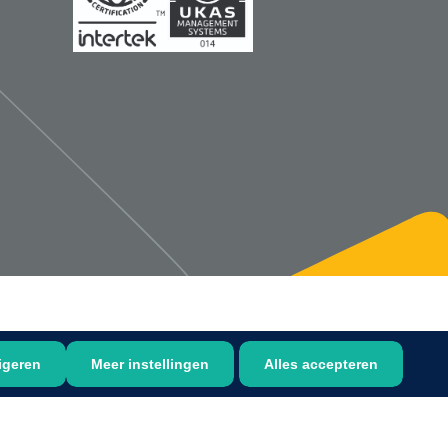
1533499
n clip - 13 cm - 1 st
Gyneas
1518880
Endobiopsie - standaard
model CH9 - 1 x 25 st
1104114
border sacrum - 23 x
igeren
Meer instellingen
Alles accepteren
 x 5 st