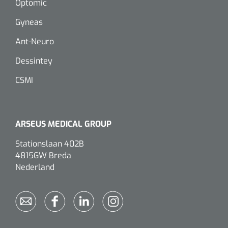
Optomic
Gyneas
Eethulpmiddelen
Urologie
Bestek
Ant-Neuro
Dessintey
Eetplateau's
CSMI
Onderleggers
Slabben
ARSEUS MEDICAL GROUP
Nopa
1207664
Vaatklem Pean - zonder tanden - gebogen - 14 cm - 1 st
Borden
Stationslaan 402B
4815GW Breda
Nederland
Drinkhulpmiddelen
Opzetstukken voor bekers
Bekers