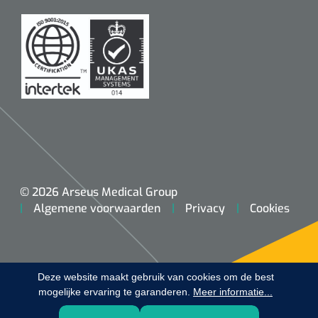
Koffiebekers
Badkamerhulpmiddelen
Doucherolstoelen
Douchestoelen
Diversen badkamerhulpmiddelen
Doucheramen
© 2026 Arseus Medical Group
Algemene voorwaarden
Privacy
Cookies
Douchebrancard
Wandbeugels
Deze website maakt gebruik van cookies om de best
mogelijke ervaring te garanderen.
Toiletstoelen
Meer informatie...