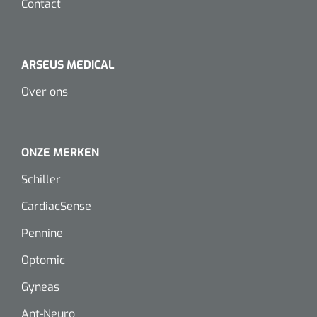
Contact
Dispenser Deb transparant - wit - chroom - 1 st
Douchetabouretten
Toiletverhogers
ARSEUS MEDICAL
Toiletbeugels
Over ons
Transferhulpmiddelen
Glijzeilen
ONZE MERKEN
Schiller
Draaischijven
CardiacSense
Pennine
Optomic
Gyneas
Ant-Neuro