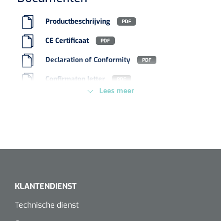
Koffiebekers
Productbeschrijving
PDF
Badkamerhulpmiddelen
CE Certificaat
PDF
Doucherolstoelen
Declaration of Conformity
PDF
Confirmaton letter
Douchestoelen
PDF
Lees meer
Diversen badkamerhulpmiddelen
Doucheramen
Douchebrancard
Wandbeugels
KLANTENDIENST
Toiletstoelen
Technische dienst
Deb Stoko
1541357