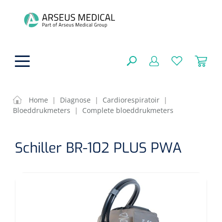
hoofdinhoud
Home
|
Diagnose
|
Cardiorespiratoir
|
Bloeddrukmeters
|
Complete bloeddrukmeters
Fysiotherapie & Revalidatie
SLUITEN
Schiller BR-102 PLUS PWA
FILTEREN
Incontinentiezorg
Functionele revalidatie
Hand/arm revalidatie
Instrumenten
Eenmalige sondes
ZOEKRESULTATEN
Gangrevalidatie
Nelatonsondes
ADL & Comfortzorg
Klemmen
Vrouwensondes
Analytische revalidatie