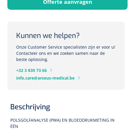
Offerte aanvragen
Herbruikbare curetten
Laser chirurgie
Massagetherapie
Holters
Biopsie punch
Surgical suction
ECG's
Ouderen Comfortzorg
Kunnen we helpen?
Verpleegdekens
Spirometers
Onze Customer Service specialisten zijn er voor u!
Warmtetherapie
Contacteer ons en we zoeken samen naar de
beste oplossing.
Dopplers
Fixatiemateriaal
Foetale dopplers
+32 3 830 73 66
info.care@arseus-medical.be
Positioneringsmateriaal
Vasculaire dopplers
Aangepaste kledij
Foetale en Vasculaire dopplers
Beschrijving
Diversen
Lichtdiagnostiek
POLSGOLFANALYSE (PWA) EN BLOEDDRUKMETING IN
ÉÉN
Verzwaringsdekens
Colposcopen