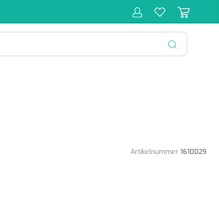
r
Behandeling
Diagnose
Monitoring
Chirurgie
SLUITEN
Artikelnummer
1610029