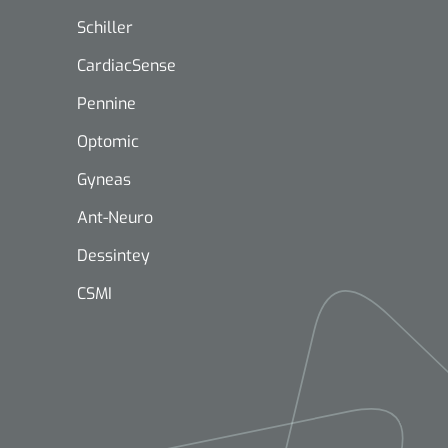
Schiller
CardiacSense
Pennine
Optomic
Mölnlycke
1603705
Gyneas
Mepilex® Ag - 20 x 50 cm - 2
st
Ant-Neuro
Dessintey
CSMI
Griffioen
Standaar
stomp/st
1572568
 schaar TUC recht
rp - 14,5 cm / 1 st