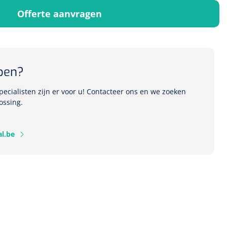
Offerte aanvragen
1541357
r Deb transparant -
pen?
oom - 1 st
ecialisten zijn er voor u! Contacteer ons en we zoeken
ossing.
l.be