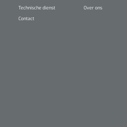
Technische dienst
Over ons
Contact
Nopa
Metzenbaum
scherp sche