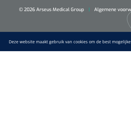
© 2026 Arseus Medical Group
Algemene voorw
Deze website maakt gebruik van cookies om de best mogelijke
Maimed
MaiMed-por
Home
15 x 9 cm - 
Fysiotherapie & Revalidatie
Incontinentiezorg
Instrumenten
ADL & Comfortzorg
EHBO & Reanimatie
Infrastructuur
Behandeling