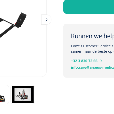
Deb Stoko
Dispense
Kunnen we hel
wit - chr
Onze Customer Service sp
Nopa
1207664
samen naar de beste opl
Vaatklem Pean - zonder
+32 3 830 73 66
tanden - gebogen - 14 cm - 1 st
info.care@arseus-medica