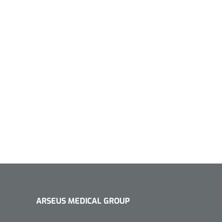
1533499
n clip - 13 cm - 1 st
Gyneas
1518880
Endobiopsie - standaard
model CH9 - 1 x 25 st
1104114
border sacrum - 23 x
 x 5 st
ARSEUS MEDICAL GROUP