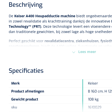
Beschrijving
De
Keiser A400 Heupadductie machine
biedt ongeëvenaarde p
in zowel revalidatie als krachttraining dankzij de innovatieve
Technology™ (PRT)
. Deze technologie levert een vloeiendere
dan traditionele gewichten, bij zowel lage als hoge snelheden
Perfect geschikt voor
revalidatiecentra, ziekenhuizen, fysiot
sportomgevingen
, biedt de A400 veilige, functionele en volle
gebruikers van elk niveau.
Lees meer
Belangrijkste kenmerken & voordelen:
Specificaties
Pure Resistance Technology™
– Effectiever dan ijzer bij hoge s
explosiviteit) en net zo efficiënt bij trage bewegingen (voor spiero
Unilaterale beweging
– Elke zijde traint onafhankelijk, wa
Merk
Keiser
spieronevenwichtigheden worden gecorrigeerd.
Product afmetingen
B 160 cm, H 1
Eenvoudige isometrische overload
– Positioneer de gebrui
vervolgens nauwkeurig de weerstand.
Gewicht product
108 kg
Eccentrische overload
– Verhoog de weerstand na de conce
sku
1610029
herhaling voor doelgerichte spierbelasting.