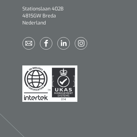
Stationslaan 402B
4815GW Breda
Nederland
Qualiteam
1625789
RUBAN - breukband 4 banden
- 27 cm - L - 1 st
1016111
d schaar - gebogen -
omp - 14 cm - 1 st