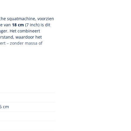
sche squatmachine, voorzien
te van
18 cm
(7 inch) is dit
nger. Het combineert
rstand, waardoor het
vert – zonder massa of
elk moment tijdens de
kt het mogelijk om:
n en dan weerstand
ogen na de concentrische
96 cm
ren, dan de weerstand
Nopa
1208566
Hysterometer Sims - niet
plooibaar - 32 cm - 1 st