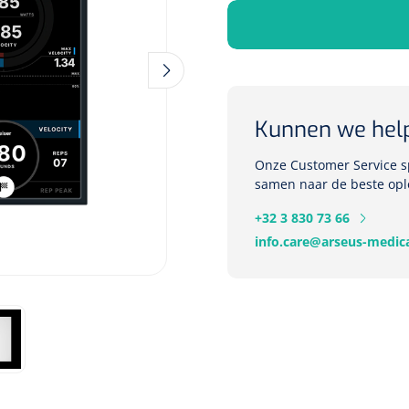
Deb Stoko
Dispense
Kunnen we hel
wit - chr
Onze Customer Service sp
Nopa
1207664
samen naar de beste opl
Vaatklem Pean - zonder
+32 3 830 73 66
tanden - gebogen - 14 cm - 1 st
info.care@arseus-medica