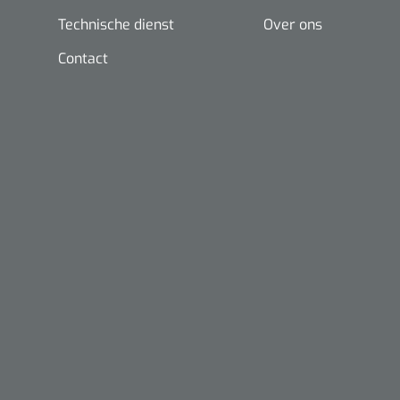
Ideaal voor
topsport, atletentraining, revalidatie en kracht
Technische dienst
Over ons
gebruikers die maximale prestaties willen combineren met vei
Contact
Nopa
Metzenbaum
scherp sche