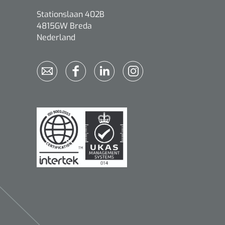
Stationslaan 402B
4815GW Breda
Nederland
Qualiteam
1625789
RUBAN - breukband 4 banden
- 27 cm - L - 1 st
1016111
d schaar - gebogen -
omp - 14 cm - 1 st