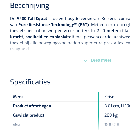
Beschrijving
De
A400 Tall Squat
is de verhoogde versie van Keiser’s iconi
van
Pure Resistance Technology™ (PRT)
. Met een extra hoog
toestel speciaal ontworpen voor sporters tot
2,13 meter
of la
kracht, snelheid en explosiviteit
met geavanceerde luchtwee
toestel bij alle bewegingssnelheden superieure prestaties le
traagheid.
Training met maximale controle
Lees meer
Dankzij
digitale drukknopbediening
kun je de weerstand op 
oefening aanpassen – zelfs midden in een herhaling. Dit maa
Specificaties
Isometrische overbelasting
toe te passen: positie inneme
verhogen
Merk
Keiser
Excentrische overbelasting
toe te passen: weerstand verh
fase
Product afmetingen
B 81 cm, H 1
Veilig te starten bij revalidatiepatiënten
: eerst positione
Gewicht product
209 kg
opbouwen in kleine stappen
sku
1610018