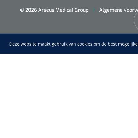
© 2026 Arseus Medical Group
Algemene voorw
Deze website maakt gebruik van cookies om de best mogelijke
Maimed
MaiMed-por
Home
15 x 9 cm - 
Fysiotherapie & Revalidatie
Incontinentiezorg
Instrumenten
ADL & Comfortzorg
EHBO & Reanimatie
Infrastructuur
Behandeling