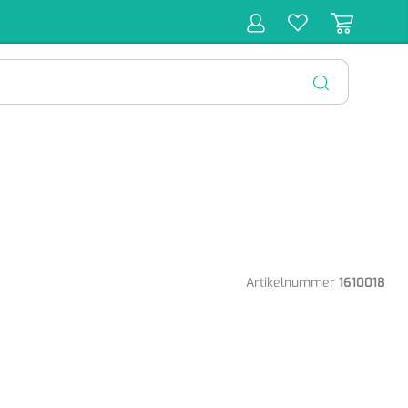
r
Behandeling
Diagnose
Monitoring
Chirurgie
SLUITEN
Artikelnummer
1610018