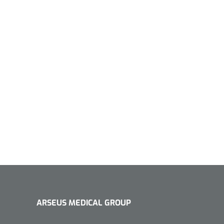
1533499
n clip - 13 cm - 1 st
Gyneas
1518880
Endobiopsie - standaard
model CH9 - 1 x 25 st
1104114
border sacrum - 23 x
 x 5 st
ARSEUS MEDICAL GROUP