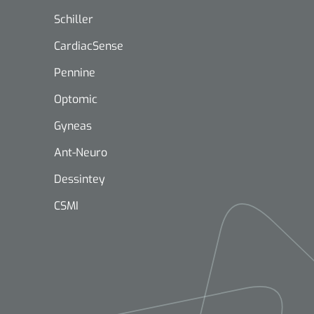
ontwikkeling
bij langere
Schiller
ligheid en precisie.
CardiacSense
Pennine
Optomic
Mölnlycke
1603705
Gyneas
Mepilex® Ag - 20 x 50 cm - 2
st
Ant-Neuro
Dessintey
CSMI
Griffioen
Standaar
stomp/st
1572568
 schaar TUC recht
rp - 14,5 cm / 1 st