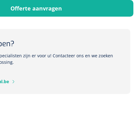
Offerte aanvragen
1541357
r Deb transparant -
pen?
oom - 1 st
ecialisten zijn er voor u! Contacteer ons en we zoeken
ossing.
l.be