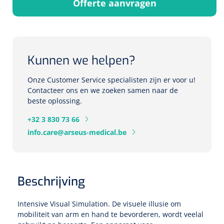
Offerte aanvragen
Herbruikbare curetten
Laser chirurgie
Massagetherapie
Holters
Biopsie punch
Surgical suction
ECG's
Ouderen Comfortzorg
Kunnen we helpen?
Verpleegdekens
Spirometers
Onze Customer Service specialisten zijn er voor u!
Warmtetherapie
Contacteer ons en we zoeken samen naar de
beste oplossing.
Dopplers
Fixatiemateriaal
Foetale dopplers
+32 3 830 73 66
info.care@arseus-medical.be
Positioneringsmateriaal
Vasculaire dopplers
Aangepaste kledij
Foetale en Vasculaire dopplers
Beschrijving
Diversen
Lichtdiagnostiek
Intensive Visual Simulation. De visuele illusie om
mobiliteit van arm en hand te bevorderen, wordt veelal
Verzwaringsdekens
Colposcopen