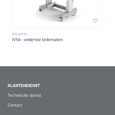
Dispenser Deb transparant - wit - chroom - 1 st
Douchetabouretten
Toiletverhogers
Toiletbeugels
DESSINTEY
IVS4 - onderste ledematen
Transferhulpmiddelen
Glijzeilen
Draaischijven
KLANTENDIENST
Technische dienst
Contact