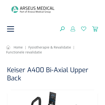
hoofdinhoud
Home
|
Fysiotherapie & Revalidatie
|
Functionele revalidatie
Fysiotherapie & Revalidatie
SLUITEN
Keiser A400 Bi-Axial Upper
FILTEREN
Incontinentiezorg
Functionele revalidatie
Back
Hand/arm revalidatie
Instrumenten
Eenmalige sondes
ZOEKRESULTATEN
Gangrevalidatie
Nelatonsondes
ADL & Comfortzorg
Klemmen
Vrouwensondes
Analytische revalidatie