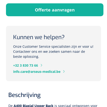
Herbruikbare curetten
Laser chirurgie
Massagetherapie
Offerte aanvragen
Holters
Biopsie punch
Surgical suction
ECG's
Ouderen Comfortzorg
Verpleegdekens
Spirometers
Kunnen we helpen?
Warmtetherapie
Onze Customer Service specialisten zijn er voor u!
Dopplers
Contacteer ons en we zoeken samen naar de
Fixatiemateriaal
beste oplossing.
Foetale dopplers
+32 3 830 73 66
Positioneringsmateriaal
Vasculaire dopplers
info.care@arseus-medical.be
Aangepaste kledij
Foetale en Vasculaire dopplers
Diversen
Beschrijving
Lichtdiagnostiek
Verzwaringsdekens
Colposcopen
De
A400 Biaxial Upper Back
is speciaal ontworpen voor