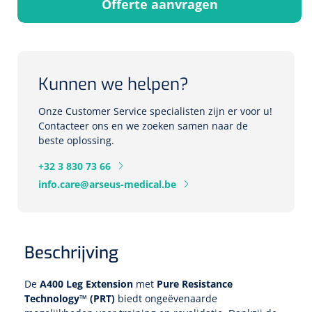
Offerte aanvragen
Herbruikbare curetten
Laser chirurgie
Massagetherapie
Holters
Biopsie punch
Surgical suction
ECG's
Ouderen Comfortzorg
Kunnen we helpen?
Verpleegdekens
Spirometers
Onze Customer Service specialisten zijn er voor u!
Warmtetherapie
Contacteer ons en we zoeken samen naar de
beste oplossing.
Dopplers
Fixatiemateriaal
Foetale dopplers
+32 3 830 73 66
info.care@arseus-medical.be
Positioneringsmateriaal
Vasculaire dopplers
Aangepaste kledij
Foetale en Vasculaire dopplers
Beschrijving
Diversen
Lichtdiagnostiek
De
A400 Leg Extension
met
Pure Resistance
Technology™ (PRT)
biedt ongeëvenaarde
Verzwaringsdekens
Colposcopen