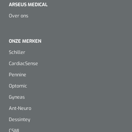
Dispenser Deb transparant - wit - chroom - 1 st
ARSEUS MEDICAL
Douchetabouretten
Over ons
Toiletverhogers
Toiletbeugels
ONZE MERKEN
Transferhulpmiddelen
Schiller
Glijzeilen
CardiacSense
Pennine
Draaischijven
Optomic
Gyneas
Ant-Neuro
Dessintey
CSMI