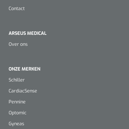
Douchetabouretten
Deb Stoko
1541357
Contact
Dispenser Deb transparant - wit - chroom - 1 st
Toiletverhogers
ARSEUS MEDICAL
Toiletbeugels
Over ons
Transferhulpmiddelen
Glijzeilen
ONZE MERKEN
Draaischijven
Schiller
CardiacSense
Pennine
Optomic
Gyneas