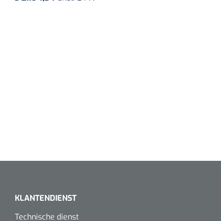
Koffiebekers
Badkamerhulpmiddelen
Doucherolstoelen
Douchestoelen
Diversen badkamerhulpmiddelen
Doucheramen
Douchebrancard
Wandbeugels
KLANTENDIENST
Toiletstoelen
Technische dienst