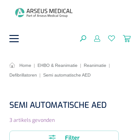
hoofdinhoud
Home
|
EHBO & Reanimatie
|
Reanimatie
|
Defibrillatoren
|
Semi automatische AED
Fysiotherapie & Revalidatie
SLUITEN
FILTEREN
Incontinentiezorg
Functionele revalidatie
SEMI AUTOMATISCHE AED
Hand/arm revalidatie
Instrumenten
Eenmalige sondes
ZOEKRESULTATEN
3
artikels gevonden
Gangrevalidatie
Nelatonsondes
ADL & Comfortzorg
Klemmen
Vrouwensondes
Filter
Analytische revalidatie