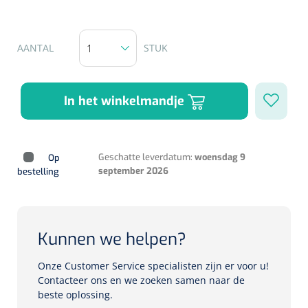
Herbruikbare curetten
Laser chirurgie
Massagetherapie
Holters
AANTAL
STUK
Biopsie punch
Surgical suction
ECG's
Ouderen Comfortzorg
Verpleegdekens
In het winkelmandje
Spirometers
Warmtetherapie
Dopplers
Geschatte leverdatum:
woensdag 9
Fixatiemateriaal
Op
Foetale dopplers
september 2026
bestelling
Positioneringsmateriaal
Vasculaire dopplers
Aangepaste kledij
Foetale en Vasculaire dopplers
Kunnen we helpen?
Diversen
Onze Customer Service specialisten zijn er voor u!
Lichtdiagnostiek
Contacteer ons en we zoeken samen naar de
beste oplossing.
Verzwaringsdekens
Colposcopen