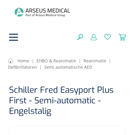
hoofdinhoud
Home
|
EHBO & Reanimatie
|
Reanimatie
|
Defibrillatoren
|
Semi automatische AED
Fysiotherapie & Revalidatie
SLUITEN
Schiller Fred Easyport Plus
FILTEREN
Incontinentiezorg
Functionele revalidatie
First - Semi-automatic -
Hand/arm revalidatie
Instrumenten
Eenmalige sondes
Engelstalig
ZOEKRESULTATEN
Gangrevalidatie
Nelatonsondes
ADL & Comfortzorg
Klemmen
Vrouwensondes
Analytische revalidatie