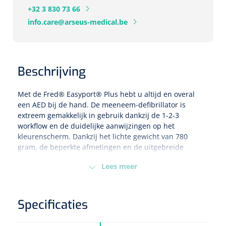
+32 3 830 73 66
Eethulpmiddelen
info.care@arseus-medical.be
Urologie
Bestek
Eetplateau's
Beschrijving
Onderleggers
Met de Fred® Easyport® Plus hebt u altijd en overal
een AED bij de hand. De meeneem-defibrillator is
Slabben
extreem gemakkelijk in gebruik dankzij de 1-2-3
Nopa
1207664
workflow en de duidelijke aanwijzingen op het
Vaatklem Pean - zonder tanden - gebogen - 14 cm - 1 st
kleurenscherm. Dankzij het lichte gewicht van 780
Borden
gram, de beperkte afmetingen en de uitgebreide
functionaliteiten is deze AED een uitstekende eerste
Lees meer
keuze voor zowel zorgverleners als iedereen die een
Drinkhulpmiddelen
mobiel gebruik wenselijk acht. De meeneem-
Opzetstukken voor bekers
defibrillator is beschikbaar in drie versies om aan alle
gebruikersniveaus te voldoen. De AED Manual is de
Specificaties
semi-automatische (handmatige) versie met rode cover.
Bekers
De redder kan een schok toedienen wanneer hij dat zelf