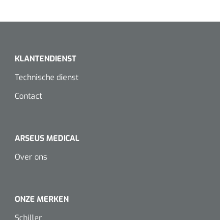
Dispenser Deb transparant - wit - chroom - 1 st
Douchetabouretten
Toiletverhogers
Toiletbeugels
KLANTENDIENST
Technische dienst
Transferhulpmiddelen
Contact
Glijzeilen
Draaischijven
ARSEUS MEDICAL
Over ons
ONZE MERKEN
Schiller