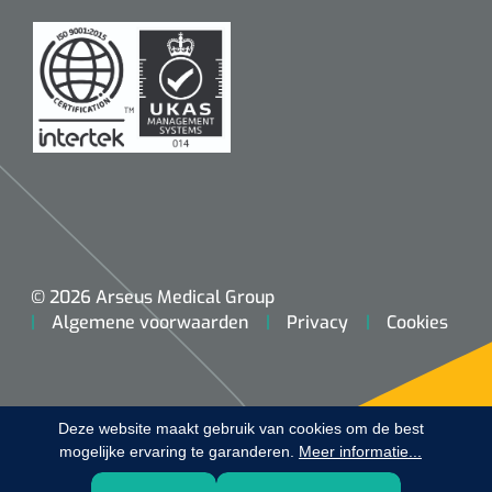
Koffiebekers
Badkamerhulpmiddelen
Doucherolstoelen
Douchestoelen
Diversen badkamerhulpmiddelen
Doucheramen
© 2026 Arseus Medical Group
Algemene voorwaarden
Privacy
Cookies
Douchebrancard
Wandbeugels
Deze website maakt gebruik van cookies om de best
mogelijke ervaring te garanderen.
Toiletstoelen
Meer informatie...