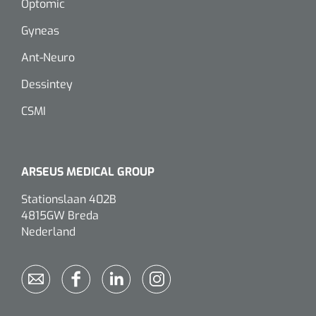
Optomic
Gyneas
Eethulpmiddelen
Urologie
Bestek
Ant-Neuro
Dessintey
Eetplateau's
CSMI
Onderleggers
Slabben
ARSEUS MEDICAL GROUP
Nopa
1207664
Vaatklem Pean - zonder tanden - gebogen - 14 cm - 1 st
Borden
Stationslaan 402B
4815GW Breda
Nederland
Drinkhulpmiddelen
Opzetstukken voor bekers
Bekers