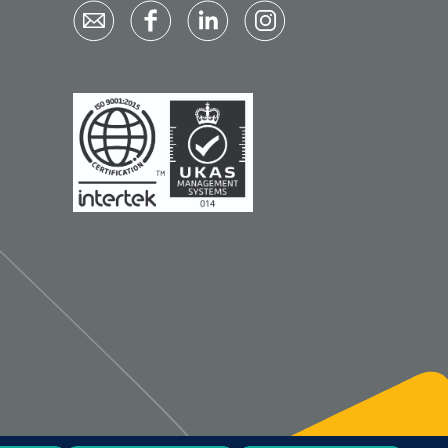
1533499
n clip - 13 cm - 1 st
Gyneas
1518880
Endobiopsie - standaard
model CH9 - 1 x 25 st
1104114
border sacrum - 23 x
 x 5 st