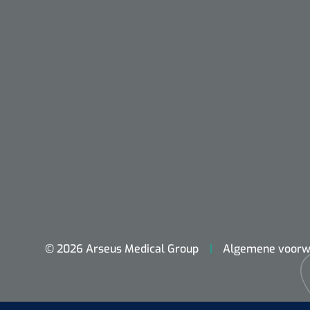
VACOped - 
(44-46) - 1 
PERMA-HAN
hechtdraad
cm - FW502 
© 2026 Arseus Medical Group
Algemene voorw