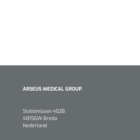
Griffioen
1017260
Chirurgische pincet - 14 cm - 1
st
ARSEUS MEDICAL GROUP
Stationslaan 402B
4815GW Breda
Nederland
Bionix
1541397
OtoClear Spray Wash kit - 1 st