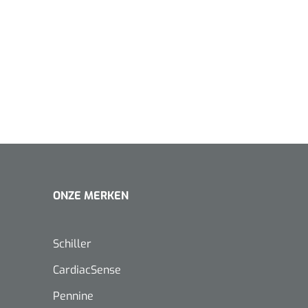
ONZE MERKEN
Schiller
CardiacSense
Nopa
1208566
Pennine
Hysterometer Sims - niet