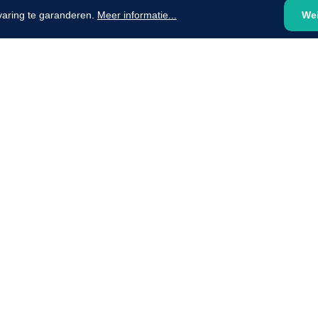
varing te garanderen.
Meer informatie...
We
Mölnlycke
1603705
Mepilex® Ag - 20 x 50 cm - 2
st
Griffioen
Standaar
stomp/st
1572568
 schaar TUC recht
rp - 14,5 cm / 1 st