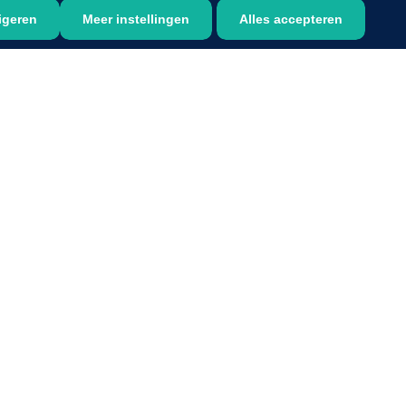
igeren
Meer instellingen
Alles accepteren
Qualiteam
1625789
RUBAN - breukband 4 banden
- 27 cm - L - 1 st
1016111
d schaar - gebogen -
omp - 14 cm - 1 st