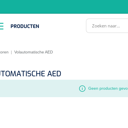
RODUCTEN
PRODUCTEN
Instrumenten
ADL &
EHBO &
Infrastructuu
Comfortzorg
Reanimatie
SULTATEN
atoren
|
Volautomatische AED
TOMATISCHE AED
Geen producten gevo
1518857
lum - small/virgin
. 20 mm - 1 x 100 st