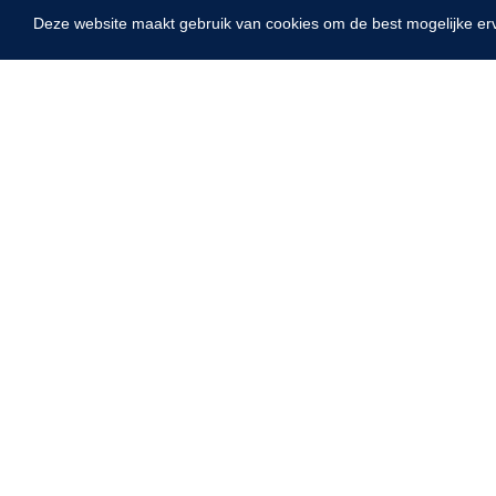
Deze website maakt gebruik van cookies om de best mogelijke er
Home
Fysiotherapie & Revalidatie
Incontinentiezorg
Instrumenten
ADL & Comfortzorg
EHBO & Reanimatie
Infrastructuur
Behandeling
Diagnose
Monitoring
Nopa
Metzenbaum
Chirurgie
scherp sche