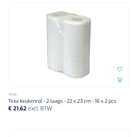
Koffiebekers
Badkamerhulpmiddelen
Doucherolstoelen
Douchestoelen
Diversen badkamerhulpmiddelen
Doucheramen
TEXA
Douchebrancard
Texa keukenrol - 2-laags - 22 x 23 cm - 16 x 2 pcs
€ 21,62
excl. BTW
Wandbeugels
Toiletstoelen