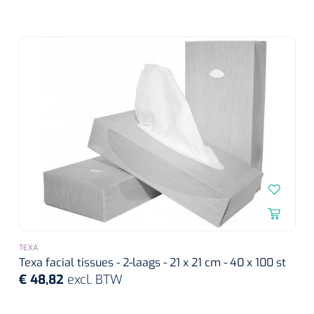
Herbruikbare curetten
Laser chirurgie
Massagetherapie
Holters
Biopsie punch
Surgical suction
ECG's
Ouderen Comfortzorg
Verpleegdekens
Spirometers
Warmtetherapie
Dopplers
Fixatiemateriaal
Foetale dopplers
Positioneringsmateriaal
Vasculaire dopplers
Aangepaste kledij
Foetale en Vasculaire dopplers
TEXA
Texa facial tissues - 2-laags - 21 x 21 cm - 40 x 100 st
Diversen
€ 48,82
excl. BTW
Lichtdiagnostiek
Verzwaringsdekens
Colposcopen