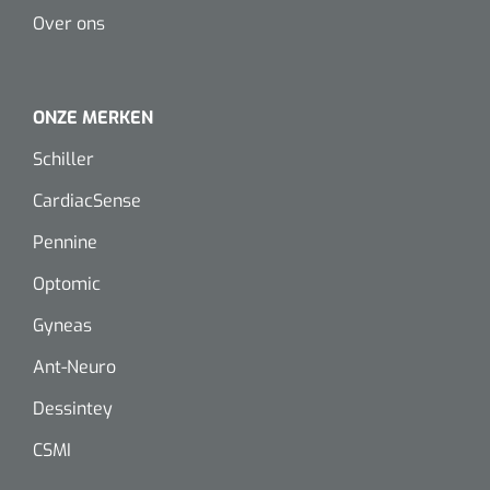
Over ons
ONZE MERKEN
Schiller
CardiacSense
Pennine
Griffioen
1017260
Optomic
Chirurgische pincet - 14 cm - 1 st
Gyneas
Ant-Neuro
Dessintey
CSMI