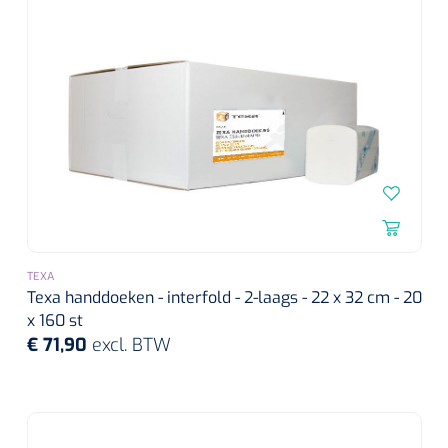
Douchetabouretten
Deb Stoko
1541357
Dispenser Deb transparant - wit - chroom - 1 st
Toiletverhogers
Toiletbeugels
Transferhulpmiddelen
Glijzeilen
Draaischijven
TEXA
Texa handdoeken - interfold - 2-laags - 22 x 32 cm - 20
x 160 st
€ 71,90
excl. BTW