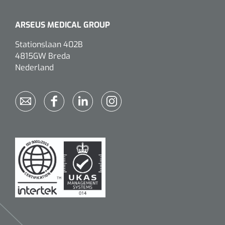
ARSEUS MEDICAL GROUP
Stationslaan 402B
4815GW Breda
Nederland
1620365
VACOped - Evenup Sole - L (44-46) - 1 st