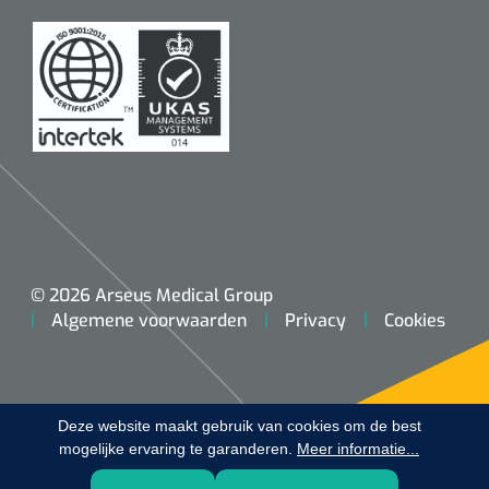
Koffiebekers
Badkamerhulpmiddelen
Doucherolstoelen
Douchestoelen
Diversen badkamerhulpmiddelen
Doucheramen
© 2026 Arseus Medical Group
Algemene voorwaarden
Privacy
Cookies
Douchebrancard
Wandbeugels
Deze website maakt gebruik van cookies om de best
mogelijke ervaring te garanderen.
Toiletstoelen
Meer informatie...