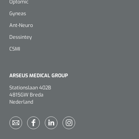
Optomic
Gyneas
Eethulpmiddelen
Urologie
Bestek
Ant-Neuro
Dessintey
Eetplateau's
CSMI
Onderleggers
Slabben
ARSEUS MEDICAL GROUP
Nopa
1207664
Vaatklem Pean - zonder tanden - gebogen - 14 cm - 1 st
Borden
Stationslaan 402B
4815GW Breda
Nederland
Drinkhulpmiddelen
Opzetstukken voor bekers
Bekers