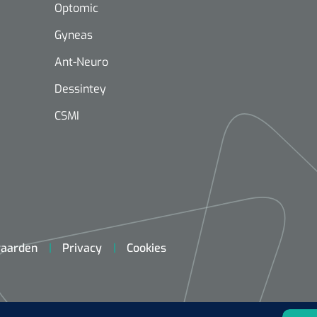
Optomic
Gyneas
Ant-Neuro
Dessintey
Mölnlycke
1603705
CSMI
Mepilex® Ag - 20 x 50 cm - 2
st
Griffioen
Standaar
stomp/st
1572568
aarden
Privacy
Cookies
 schaar TUC recht
rp - 14,5 cm / 1 st