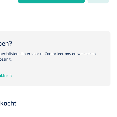
1541357
r Deb transparant -
oom - 1 st
pen?
ecialisten zijn er voor u! Contacteer ons en we zoeken
ossing.
l.be
kocht