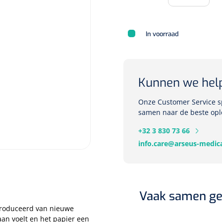
In voorraad
Deb Stoko
Dispense
wit - chr
Kunnen we hel
Nopa
1207664
Onze Customer Service sp
Vaatklem Pean - zonder
samen naar de beste opl
tanden - gebogen - 14 cm - 1 st
+32 3 830 73 66
info.care@arseus-medica
Vaak samen ge
produceerd van nieuwe
aan voelt en het papier een