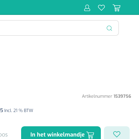
r
Behandeling
Diagnose
Monitoring
Chirurgie
SLUITEN
Artikelnummer
1539756
75
Incl. 21 % BTW
In het winkelmandje
OOS