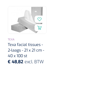
Griffioen
1017260
TEXA
Chirurgische pincet - 14 cm - 1
Texa facial tissues -
st
2-laags - 21 x 21 cm -
40 x 100 st
€ 48,82
excl. BTW
Bionix
1541397
OtoClear Spray Wash kit - 1 st