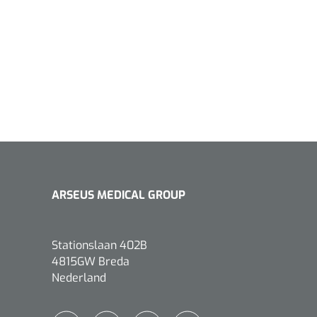
1533499
n clip - 13 cm - 1 st
Gyneas
1518880
Endobiopsie - standaard
ARSEUS MEDICAL GROUP
model CH9 - 1 x 25 st
1104114
border sacrum - 23 x
Stationslaan 402B
 x 5 st
4815GW Breda
Nederland