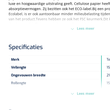
luxe en hoogwaardige uitstraling geeft. Cellulose papier hee
absorptievermogen. Zij bezitten ook het ECO-label.Bij een p
Ecolabel, is er ook aantoonbaar minder milieubelasting tijde
van het product.Tevens hebben ze ook het FSC keurmerk.Dit 
dat de grondstoffen voor (onder meer) het papier en papier
Lees meer
zijn uit verantwoord beheerde bossen.
Specificaties
Merk
T
Vellengte
1
Ongevouwen breedte
2
Rollengte
1
sku
1
Lees meer
Kleur
W
Lagen
2-