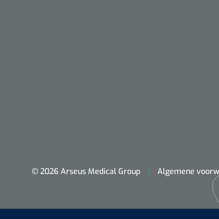
Nopa
© 2026 Arseus Medical Group
Algemene voorw
Metzenbaum
scherp sche