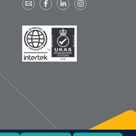
Qualiteam
1625789
RUBAN - breukband 4 banden
- 27 cm - L - 1 st
1016111
d schaar - gebogen -
omp - 14 cm - 1 st