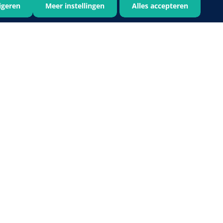
igeren
Meer instellingen
Alles accepteren
Bastos Viegas
1001396
Absorberende kompressen -
steriel - 20 x 20 cm - 1 x 30 st
1016397
ertrek - non woven -
 wit - 1 x 400 st
›
6
7