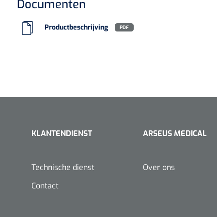
Documenten
Type papier
Ro
VACOped - 
(44-46) - 1 
Type verpakking
D
Productbeschrijving
PDF
PERMA-HAN
hechtdraad
KLANTENDIENST
ARSEUS MEDICAL
cm - FW502 
Technische dienst
Over ons
Contact