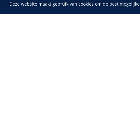
Deze website maakt gebruik van cookies om de best mogelijke
Home
Fysiotherapie & Revalidatie
Incontinentiezorg
Instrumenten
Maimed
MaiMed-por
ADL & Comfortzorg
15 x 9 cm - 
EHBO & Reanimatie
Infrastructuur
Behandeling
Diagnose
Monitoring
Chirurgie