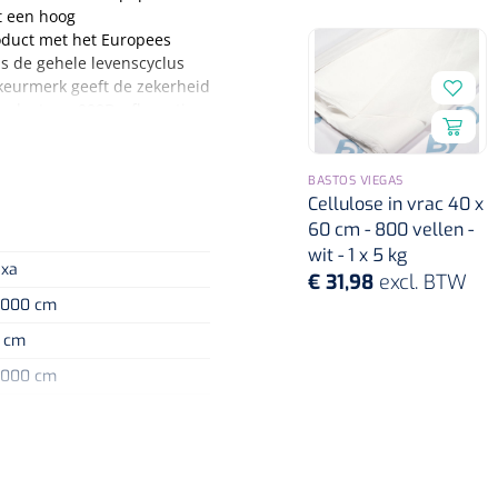
ft een hoog
roduct met het Europees
ns de gehele levenscyclus
keurmerk geeft de zekerheid
producten_x000D_afkomstig
BASTOS VIEGAS
Cellulose in vrac 40 x
60 cm - 800 vellen -
wit - 1 x 5 kg
exa
€ 31,98
excl. BTW
5000 cm
1 cm
5000 cm
539756
Nopa
1208566
it
Hysterometer Sims - niet
laags
plooibaar - 32 cm - 1 st