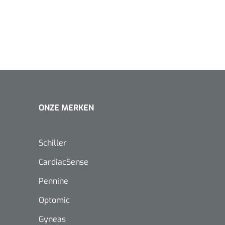
ONZE MERKEN
Schiller
CardiacSense
Pennine
Optomic
Nopa
1208566
Hysterometer Sims - niet
Gyneas