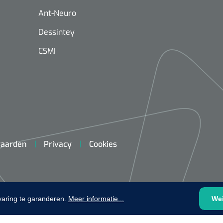
plooibaar - 32 cm - 1 st
1620365
Ant-Neuro
Evenup Sole - L
Nopa
st
Tang Colli
Dessintey
CSMI
1007140
D™ silk
aarden
Privacy
Cookies
 3/0 - 16 mm - 75
- 1 st
Mölnlycke
Mölnlycke
1010460
Mepilex 
Mesalt® zoutverband - 7,5 x
23 cm - 1
7,5 cm - steriel - 30 st
varing te garanderen.
Meer informatie...
We