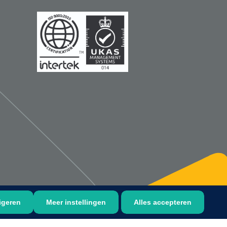
1533499
n clip - 13 cm - 1 st
Gyneas
1518880
Endobiopsie - standaard
model CH9 - 1 x 25 st
1104114
border sacrum - 23 x
 x 5 st
igeren
Meer instellingen
Alles accepteren