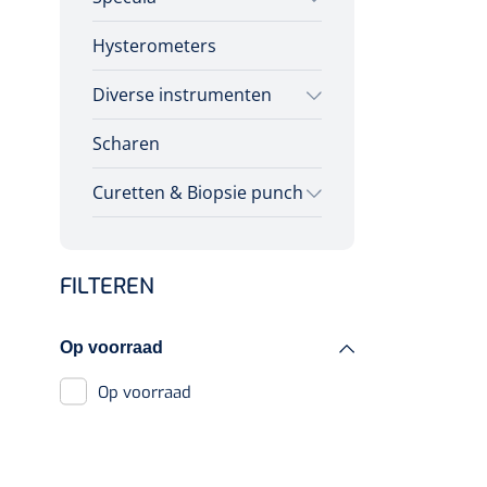
Diagnose
Hysterometers
Vaginale specula
Monitoring
Chirurgie
Diverse instrumenten
Scharen
Allerlei
Curetten & Biopsie punch
Wegwerp curetten
FILTEREN
Herbruikbare curetten
Biopsie punch
Op voorraad
Op voorraad