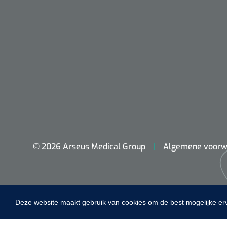
VACOped - 
(44-46) - 1 
PERMA-HAN
© 2026 Arseus Medical Group
Algemene voorw
hechtdraad
cm - FW502 
Deze website maakt gebruik van cookies om de best mogelijke er
Home