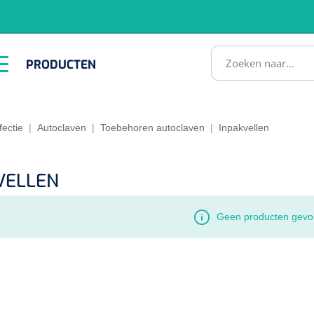
RODUCTEN
PRODUCTEN
Instrumenten
ADL &
EHBO &
Infrastructuu
Comfortzorg
Reanimatie
SULTATEN
fectie
|
Autoclaven
|
Toebehoren autoclaven
|
Inpakvellen
VELLEN
Geen producten gevo
1518857
lum - small/virgin
. 20 mm - 1 x 100 st