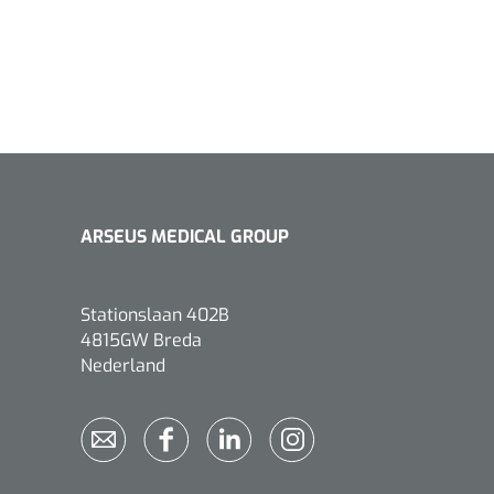
Griffioen
1017260
Chirurgische pincet - 14 cm - 1
st
ARSEUS MEDICAL GROUP
Stationslaan 402B
4815GW Breda
Nederland
Bionix
1541397
OtoClear Spray Wash kit - 1 st