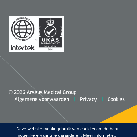
Koffiebekers
Badkamerhulpmiddelen
Doucherolstoelen
Douchestoelen
Diversen badkamerhulpmiddelen
Doucheramen
© 2026 Arseus Medical Group
Douchebrancard
Algemene voorwaarden
Privacy
Cookies
Wandbeugels
Toiletstoelen
Deze website maakt gebruik van cookies om de best
mogelijke ervaring te garanderen.
Meer informatie...