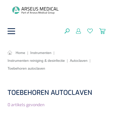
hoofdinhoud
Home
|
Instrumenten
|
Instrumenten reiniging & desinfectie
|
Autoclaven
|
Fysiotherapie & Revalidatie
SLUITEN
Toebehoren autoclaven
FILTEREN
Incontinentiezorg
Functionele revalidatie
Hand/arm revalidatie
Instrumenten
Eenmalige sondes
TOEBEHOREN AUTOCLAVEN
ZOEKRESULTATEN
Gangrevalidatie
Nelatonsondes
ADL & Comfortzorg
Klemmen
0
artikels gevonden
Vrouwensondes
Analytische revalidatie