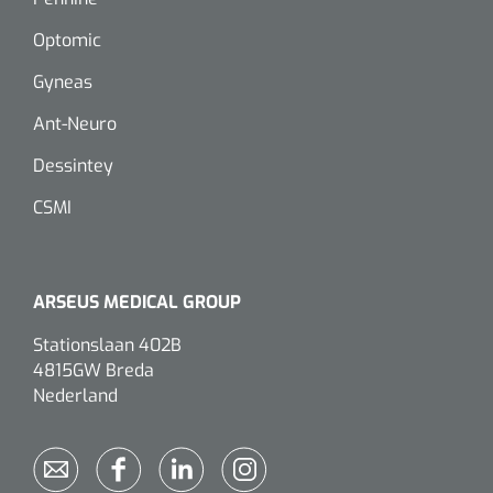
Optomic
Eethulpmiddelen
Urologie
Gyneas
Bestek
Ant-Neuro
Eetplateau's
Dessintey
Onderleggers
CSMI
Slabben
Nopa
1207664
Vaatklem Pean - zonder tanden - gebogen - 14 cm - 1 st
ARSEUS MEDICAL GROUP
Borden
Stationslaan 402B
4815GW Breda
Drinkhulpmiddelen
Nederland
Opzetstukken voor bekers
Bekers