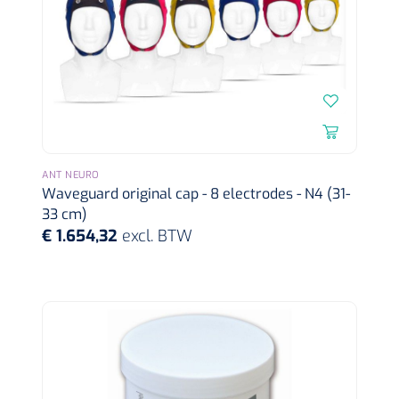
ANT NEURO
Waveguard original cap - 8 electrodes - N4 (31-
1620365
33 cm)
VACOped - Evenup Sole - L (44-46) - 1 st
€ 1.654,32
excl. BTW