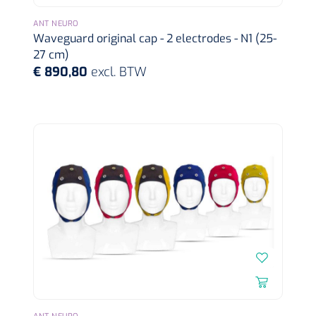
ANT NEURO
Waveguard original cap - 2 electrodes - N1 (25-
27 cm)
€ 890,80
excl. BTW
VOLTRA
1624428
VOLTRA I - Travel Suitcase - Strap Mount Layout