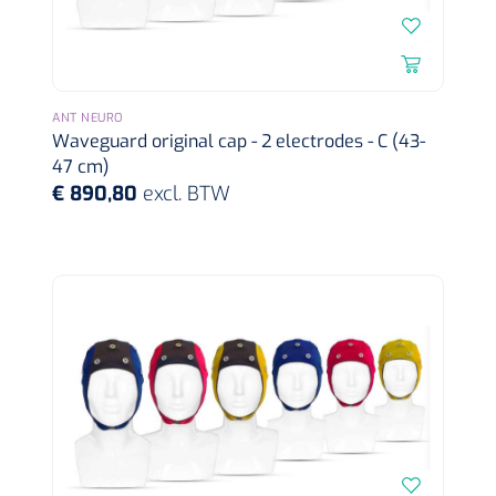
ANT NEURO
Waveguard original cap - 2 electrodes - C (43-
47 cm)
€ 890,80
excl. BTW
Nopa
1533499
Tang Collin clip - 13 cm - 1 st