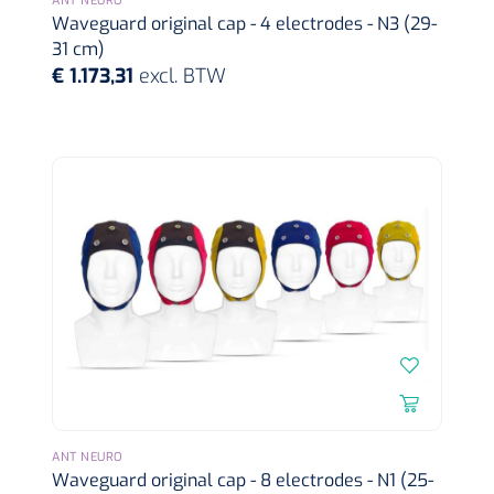
ANT NEURO
Waveguard original cap - 4 electrodes - N3 (29-
31 cm)
€ 1.173,31
excl. BTW
Mölnlycke
1016397
Schoenovertrek - non woven - 35 g/m² - wit - 1 x 400 st
ANT NEURO
Waveguard original cap - 8 electrodes - N1 (25-