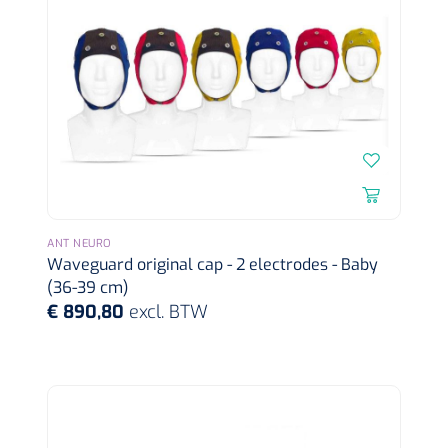
Mölnlycke
1603705
ANT NEURO
Mepilex® Ag - 20 x 50 cm - 2 st
Waveguard original cap - 2 electrodes - Baby
(36-39 cm)
€ 890,80
excl. BTW