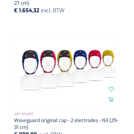
27 cm)
€ 1.654,32
excl. BTW
Bastos Viegas
1001396
Absorberende kompressen - steriel - 20 x 20 cm - 1 x
30 st
‹
›
1
2
3
4
5
6
7
ANT NEURO
Waveguard original cap - 2 electrodes - N3 (29-
31 cm)