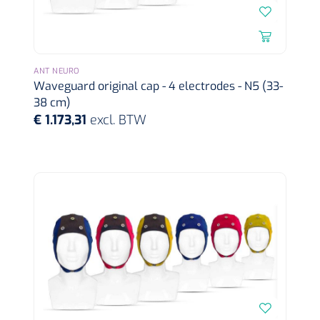
Griffioen
1016111
Standaard schaar - gebogen - stomp/stomp - 14 cm - 1
st
ANT NEURO
Waveguard original cap - 4 electrodes - N5 (33-
38 cm)
€ 1.173,31
excl. BTW
Qualiteam
1625789
RUBAN - breukband 4 banden - 27 cm - L - 1 st