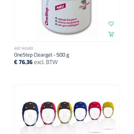
Nopa
1208566
ANT NEURO
Hysterometer Sims - niet plooibaar - 32 cm - 1 st
OneStep Cleargel - 500 g
€ 76,36
excl. BTW