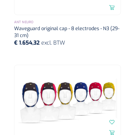
ANT NEURO
Waveguard original cap - 8 electrodes - N3 (29-
31 cm)
Bionix
1541397
€ 1.654,32
excl. BTW
OtoClear Spray Wash kit - 1 st
1007140
PERMA-HAND™ silk hechtdraad 3/0 - 16 mm - 75 cm -