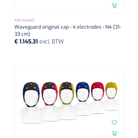
ANT NEURO
Waveguard original cap - 4 electrodes - N4 (31-
33 cm)
€ 1.145,31
excl. BTW
Maimed
1539440
MaiMed-porefix transparent - 15 x 9 cm - 1 x 25 st