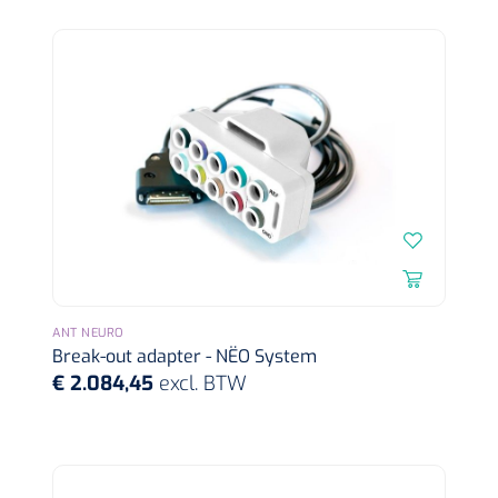
Nopa
1572568
Metzenbaum schaar TUC recht scherp scherp - 14,5 cm /
1 st
ANT NEURO
Break-out adapter - NËO System
€ 2.084,45
excl. BTW