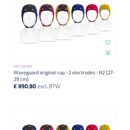
Griffioen
1017260
ANT NEURO
Chirurgische pincet - 14 cm - 1 st
Waveguard original cap - 2 electrodes - N2 (27-
29 cm)
€ 890,80
excl. BTW