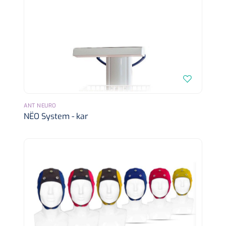
ANT NEURO
NËO System - kar