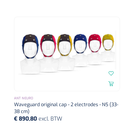
Dispenser Deb transparant - wit - chroom - 1 st
Douchetabouretten
Toiletverhogers
Toiletbeugels
Transferhulpmiddelen
Glijzeilen
Draaischijven
ANT NEURO
Waveguard original cap - 2 electrodes - N5 (33-
38 cm)
€ 890,80
excl. BTW