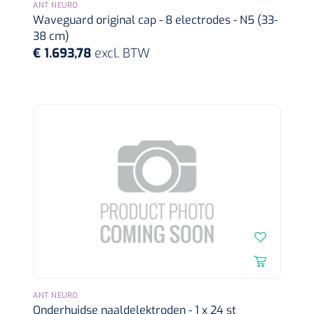
ANT NEURO
Mölnlycke
1010460
Waveguard original cap - 8 electrodes - N5 (33-
Mesalt® zoutverband - 7,5 x 7,5 cm - steriel - 30 st
38 cm)
€ 1.693,78
excl. BTW
ANT NEURO
Onderhuidse naaldelektroden - 1 x 24 st