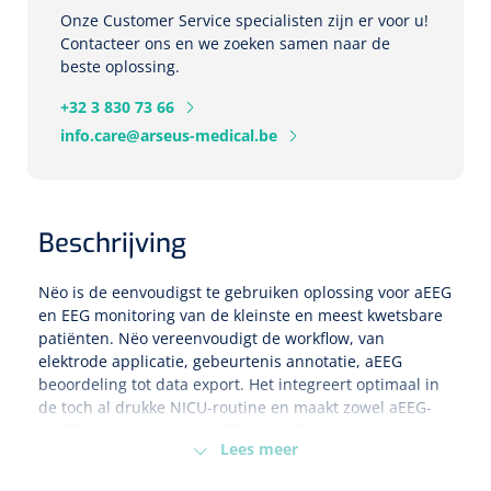
Onze Customer Service specialisten zijn er voor u!
Herbruikbare curetten
Laser chirurgie
Massagetherapie
Contacteer ons en we zoeken samen naar de
Holters
beste oplossing.
Biopsie punch
Surgical suction
ECG's
Ouderen Comfortzorg
+32 3 830 73 66
info.care@arseus-medical.be
Verpleegdekens
Spirometers
Warmtetherapie
Dopplers
Beschrijving
Fixatiemateriaal
Foetale dopplers
Nëo is de eenvoudigst te gebruiken oplossing voor aEEG
Positioneringsmateriaal
en EEG monitoring van de kleinste en meest kwetsbare
Vasculaire dopplers
patiënten. Nëo vereenvoudigt de workflow, van
elektrode applicatie, gebeurtenis annotatie, aEEG
Aangepaste kledij
Foetale en Vasculaire dopplers
beoordeling tot data export. Het integreert optimaal in
de toch al drukke NICU-routine en maakt zowel aEEG-
Diversen
als EEG-monitoring mogelijk voor alle pathologische
Lichtdiagnostiek
Lees meer
termijn- en premature baby's. Met maximaal 8 kanalen
Verzwaringsdekens
Colposcopen
kan nëo op de achtergrond rijke gegevens opnemen