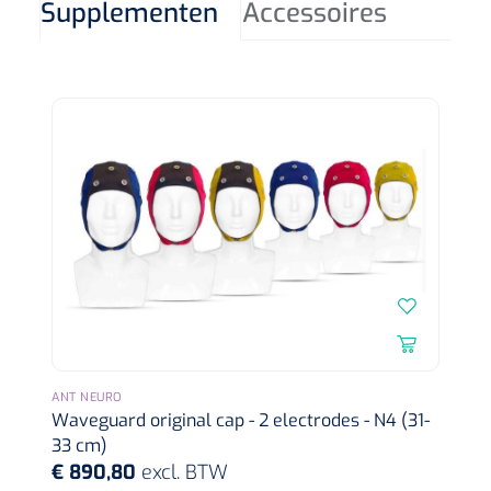
Supplementen
Accessoires
Koffiebekers
Badkamerhulpmiddelen
Doucherolstoelen
Douchestoelen
Diversen badkamerhulpmiddelen
Doucheramen
Douchebrancard
Wandbeugels
ANT NEURO
Waveguard original cap - 2 electrodes - N4 (31-
33 cm)
Toiletstoelen
€ 890,80
excl. BTW
Deb Stoko
1541357