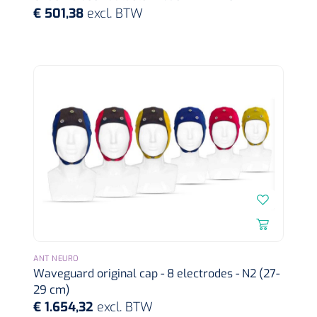
Mölnlycke
1104114
€ 501,38
excl. BTW
Mepilex border sacrum - 23 x 23 cm - 1 x 5 st
Gyneas
1518880
ANT NEURO
Endobiopsie - standaard model CH9 - 1 x 25 st
Waveguard original cap - 8 electrodes - N2 (27-
29 cm)
€ 1.654,32
excl. BTW