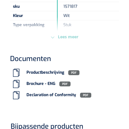
sku
1571817
Eethulpmiddelen
Urologie
Kleur
Wit
Bestek
Type verpakking
Stuk
Europese
MDR - 2017/745/EU - Klasse
Eetplateau's
Lees meer
Regelgeving
I
Onderleggers
Documenten
Slabben
Nopa
1207664
Vaatklem Pean - zonder tanden - gebogen - 14 cm - 1 st
Productbeschrijving
PDF
Borden
Brochure - ENG
PDF
Declaration of Conformity
PDF
Drinkhulpmiddelen
Opzetstukken voor bekers
Bekers
Bijpassende producten