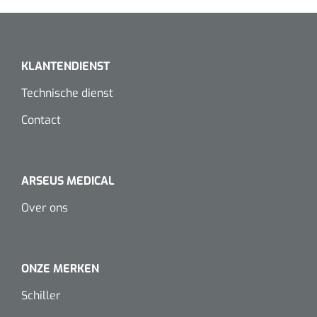
Dispenser Deb transparant - wit - chroom - 1 st
Douchetabouretten
Toiletverhogers
KLANTENDIENST
Toiletbeugels
Technische dienst
Contact
Transferhulpmiddelen
Glijzeilen
ARSEUS MEDICAL
Draaischijven
Over ons
ONZE MERKEN
Schiller