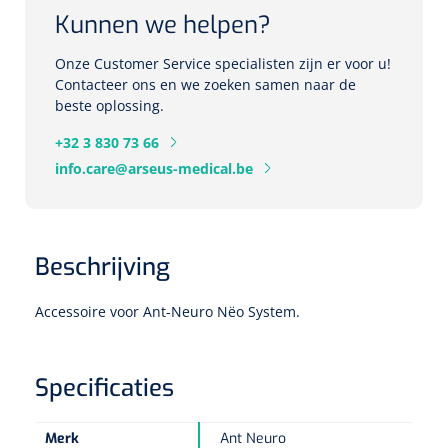
Kunnen we helpen?
Herbruikbare curetten
Laser chirurgie
Massagetherapie
Holters
Onze Customer Service specialisten zijn er voor u!
Biopsie punch
Surgical suction
Contacteer ons en we zoeken samen naar de
ECG's
Ouderen Comfortzorg
beste oplossing.
Verpleegdekens
+32 3 830 73 66
Spirometers
info.care@arseus-medical.be
Warmtetherapie
Dopplers
Fixatiemateriaal
Foetale dopplers
Beschrijving
Positioneringsmateriaal
Vasculaire dopplers
Accessoire voor Ant-Neuro Nëo System.
Aangepaste kledij
Foetale en Vasculaire dopplers
Diversen
Specificaties
Lichtdiagnostiek
Verzwaringsdekens
Colposcopen
Merk
Ant Neuro