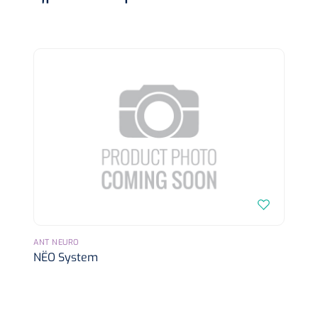
Koffiebekers
Badkamerhulpmiddelen
Doucherolstoelen
Douchestoelen
Diversen badkamerhulpmiddelen
Doucheramen
Douchebrancard
ANT NEURO
NËO System
Wandbeugels
Toiletstoelen
Deb Stoko
1541357