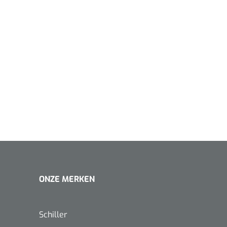
1620365
Evenup Sole - L
Nopa
st
Tang Colli
1007140
D™ silk
 3/0 - 16 mm - 75
- 1 st
Mölnlycke
Mölnlycke
1010460
Mepilex 
Mesalt® zoutverband - 7,5 x
23 cm - 1
ONZE MERKEN
7,5 cm - steriel - 30 st
Schiller