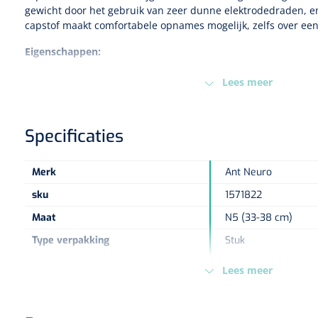
gewicht door het gebruik van zeer dunne elektrodedraden, e
capstof maakt comfortabele opnames mogelijk, zelfs over een
Eigenschappen:
Meest geschikte cap voor AC en DC gekoppelde opnames in
Lees meer
settings.
Goede signalen, zelfs bij (zeer) langzame potentialen, bijv.
Hoge kwaliteit EEG-signalen
Specificaties
Comfortabele pasvorm
Gemakkelijk schoon te maken
Aan te sluiten op elk EEG-systeem
Merk
Ant Neuro
1 jaar garantie
sku
1571822
Maat
N5 (33-38 cm)
Type verpakking
Stuk
Europese Regelgeving
MDR - 2017/745/EU -
Lees meer