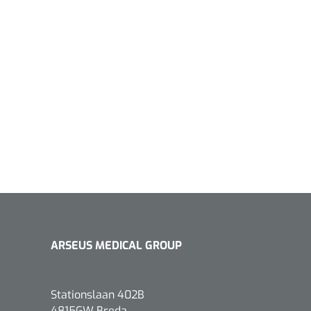
1533499
n clip - 13 cm - 1 st
Gyneas
1518880
Endobiopsie - standaard
model CH9 - 1 x 25 st
1104114
border sacrum - 23 x
 x 5 st
ARSEUS MEDICAL GROUP
Stationslaan 402B
4815GW Breda