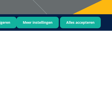
igeren
Meer instellingen
Alles accepteren
Bastos Viegas
1001396
Absorberende kompressen -
steriel - 20 x 20 cm - 1 x 30 st
1016397
ertrek - non woven -
 wit - 1 x 400 st
›
6
7