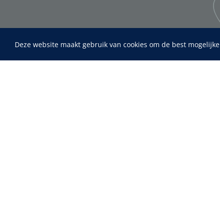
Deze website maakt gebruik van cookies om de best mogelijke
Home
Maimed
Fysiotherapie & Revalidatie
MaiMed-por
Incontinentiezorg
15 x 9 cm - 
Instrumenten
ADL & Comfortzorg
EHBO & Reanimatie
Infrastructuur
Behandeling
Diagnose
Monitoring