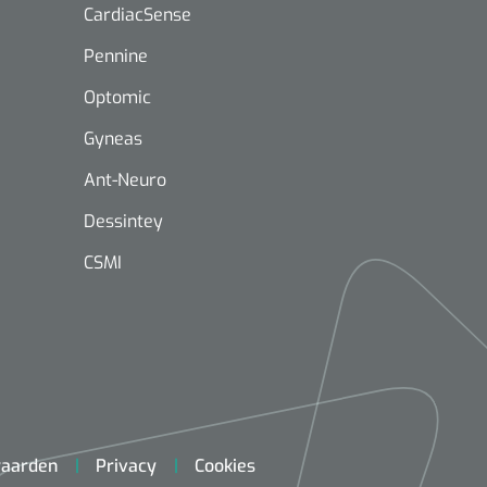
CardiacSense
Pennine
Optomic
Gyneas
Mölnlycke
1603705
Ant-Neuro
Mepilex® Ag - 20 x 50 cm - 2
st
Dessintey
CSMI
Griffioen
Standaar
stomp/st
1572568
 schaar TUC recht
rp - 14,5 cm / 1 st
aarden
Privacy
Cookies