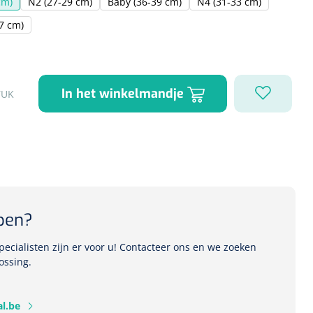
cm)
N2 (27-29 cm)
Baby (36-39 cm)
N4 (31-33 cm)
47 cm)
1541357
r Deb transparant -
In het winkelmandje
TUK
oom - 1 st
pen?
ecialisten zijn er voor u! Contacteer ons en we zoeken
ossing.
l.be