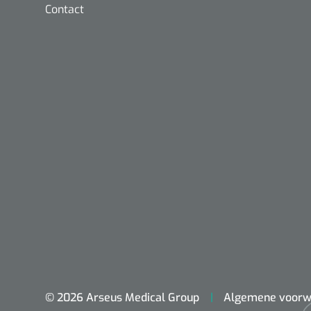
Contact
Nopa
Metzenbaum
scherp sche
© 2026 Arseus Medical Group
Algemene voorw