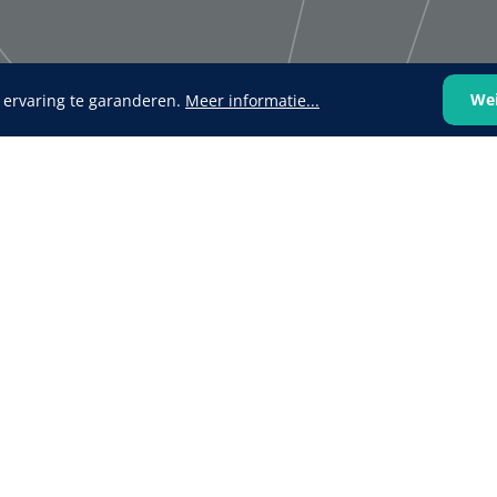
We
 ervaring te garanderen.
Meer informatie...
VOLTRA
1624428
1539440
VOLTRA I - Travel Suitcase -
efix transparent -
Strap Mount Layout
Mölnlycke
1 x 25 st
Schoenov
35 g/m² -
‹
1
2
3
4
5