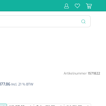
r
Behandeling
Diagnose
Monitoring
Chirurgie
SLUITEN
Artikelnummer
1571822
.077,86
Incl. 21 % BTW