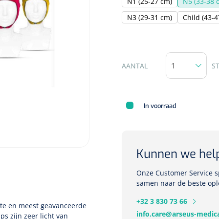
N1 (25-27 cm)
N5 (33-38 
N3 (29-31 cm)
Child (43-
Deb Stoko
Dispense
AANTAL
S
wit - chr
Nopa
1207664
In voorraad
Vaatklem Pean - zonder
tanden - gebogen - 14 cm - 1 st
Kunnen we hel
Onze Customer Service sp
samen naar de beste opl
+32 3 830 73 66
ste en meest geavanceerde
info.care@arseus-medica
s zijn zeer licht van