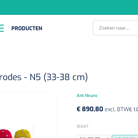
RODUCTEN
PRODUCTEN
Instrumenten
ADL &
EHBO &
Infrastructuu
Comfortzorg
Reanimatie
SULTATEN
trodes - N5 (33-38 cm)
Ant Neuro
€ 890,80
excl. BTW
€ 1
1518857
lum - small/virgin
SELECTEER
MAAT
. 20 mm - 1 x 100 st