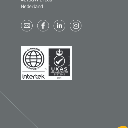
Nederland
Qualiteam
1625789
RUBAN - breukband 4 banden
- 27 cm - L - 1 st
1016111
d schaar - gebogen -
omp - 14 cm - 1 st