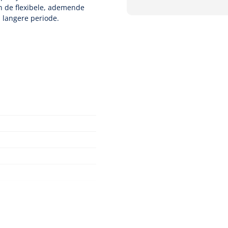
n de flexibele, ademende
 langere periode.
 onderzoek en klinische
 frequentiebereik < 0,5 Hz
 Klasse I
Nopa
1208566
Hysterometer Sims - niet
plooibaar - 32 cm - 1 st