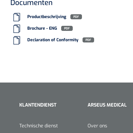
Documenten
VACOped - 
(44-46) - 1 
Productbeschrijving
PDF
Brochure - ENG
PDF
Declaration of Conformity
PDF
PERMA-HAN
hechtdraad
cm - FW502 
KLANTENDIENST
ARSEUS MEDICAL
Technische dienst
Over ons