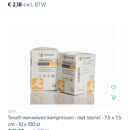
€ 2,18
excl. BTW
Herbruikbare curetten
Laser chirurgie
Massagetherapie
Holters
Biopsie punch
Surgical suction
ECG's
Ouderen Comfortzorg
Verpleegdekens
Spirometers
Warmtetherapie
Dopplers
Fixatiemateriaal
Foetale dopplers
Positioneringsmateriaal
Vasculaire dopplers
Aangepaste kledij
Foetale en Vasculaire dopplers
Diversen
TEXA
Lichtdiagnostiek
Texa® non-woven kompressen - niet steriel - 7,5 x 7,5
cm - 10 x 100 st
Verzwaringsdekens
Colposcopen