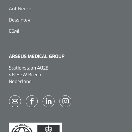
Douchetabouretten
Deb Stoko
1541357
Ant-Neuro
Dispenser Deb transparant - wit - chroom - 1 st
Toiletverhogers
Dessintey
CSMI
Toiletbeugels
Transferhulpmiddelen
ARSEUS MEDICAL GROUP
Glijzeilen
Stationslaan 402B
4815GW Breda
Draaischijven
Nederland