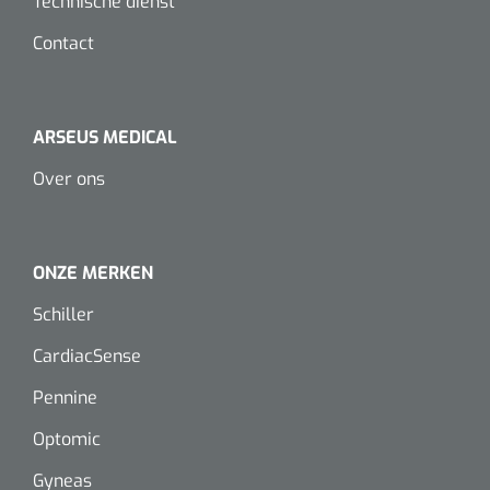
Technische dienst
Koffiebekers
Contact
Badkamerhulpmiddelen
Doucherolstoelen
ARSEUS MEDICAL
Over ons
Douchestoelen
Diversen badkamerhulpmiddelen
ONZE MERKEN
Doucheramen
Schiller
Douchebrancard
CardiacSense
Pennine
Wandbeugels
Optomic
Toiletstoelen
Gyneas