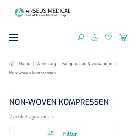
hoofdinhoud
Home
|
Wondzorg
|
Kompressen & verbanden
|
Non-woven kompressen
Fysiotherapie & Revalidatie
SLUITEN
FILTEREN
Incontinentiezorg
Functionele revalidatie
NON-WOVEN KOMPRESSEN
Hand/arm revalidatie
Instrumenten
Eenmalige sondes
ZOEKRESULTATEN
2
artikels gevonden
Gangrevalidatie
Nelatonsondes
ADL & Comfortzorg
Klemmen
Vrouwensondes
Filter
Analytische revalidatie