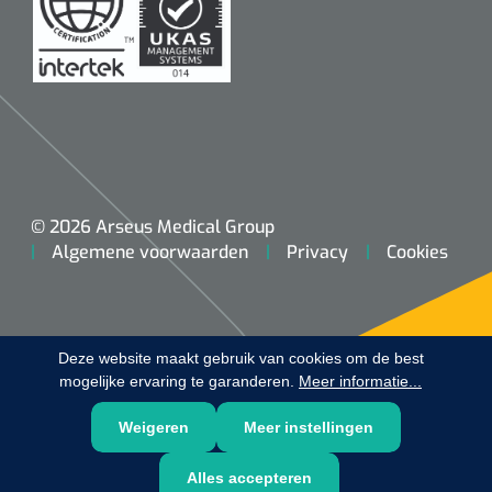
Douchetabouretten
Deb Stoko
1541357
Dispenser Deb transparant - wit - chroom - 1 st
Toiletverhogers
Toiletbeugels
Transferhulpmiddelen
© 2026 Arseus Medical Group
Glijzeilen
Algemene voorwaarden
Privacy
Cookies
Draaischijven
Deze website maakt gebruik van cookies om de best
mogelijke ervaring te garanderen.
Meer informatie...
Weigeren
Meer instellingen
Alles accepteren