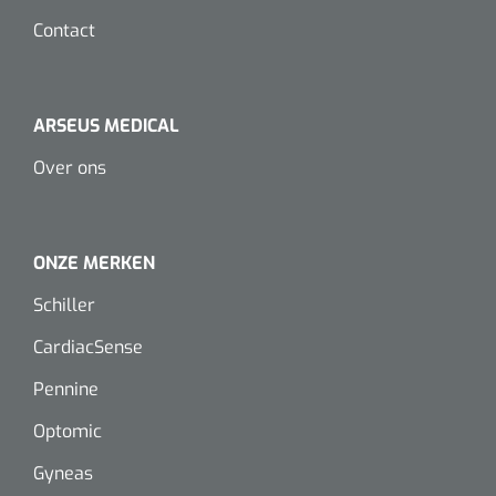
Contact
Eethulpmiddelen
Urologie
Bestek
ARSEUS MEDICAL
Eetplateau's
Over ons
Onderleggers
Slabben
ONZE MERKEN
Nopa
1207664
Vaatklem Pean - zonder tanden - gebogen - 14 cm - 1 st
Schiller
Borden
CardiacSense
Drinkhulpmiddelen
Pennine
Opzetstukken voor bekers
Optomic
Bekers
Gyneas