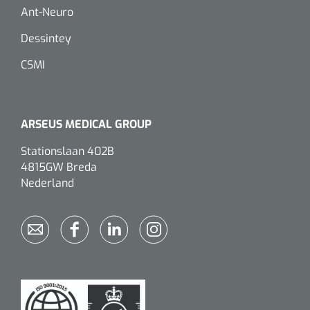
Ant-Neuro
Koffiebekers
Dessintey
Badkamerhulpmiddelen
CSMI
Doucherolstoelen
Douchestoelen
ARSEUS MEDICAL GROUP
Diversen badkamerhulpmiddelen
Stationslaan 402B
4815GW Breda
Doucheramen
Nederland
Douchebrancard
Wandbeugels
Toiletstoelen