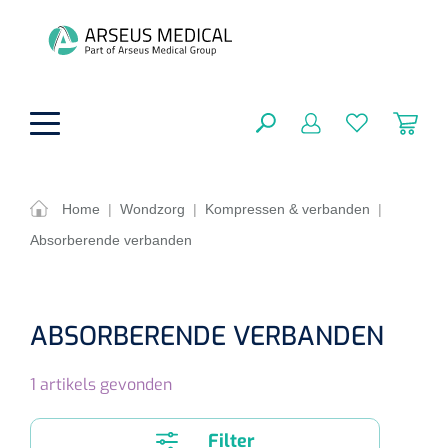
hoofdinhoud
Home
|
Wondzorg
|
Kompressen & verbanden
|
Absorberende verbanden
Fysiotherapie & Revalidatie
SLUITEN
FILTEREN
Incontinentiezorg
Functionele revalidatie
ABSORBERENDE VERBANDEN
Hand/arm revalidatie
Instrumenten
Eenmalige sondes
ZOEKRESULTATEN
1
artikels gevonden
Gangrevalidatie
Nelatonsondes
ADL & Comfortzorg
Klemmen
Vrouwensondes
Filter
Analytische revalidatie