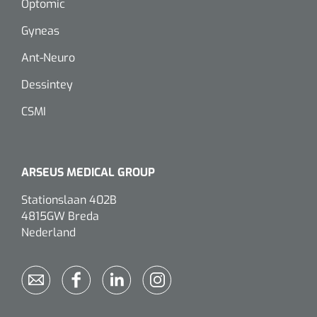
Optomic
Gyneas
Eethulpmiddelen
Urologie
Bestek
Ant-Neuro
Dessintey
Eetplateau's
CSMI
Onderleggers
Slabben
ARSEUS MEDICAL GROUP
Nopa
1207664
Vaatklem Pean - zonder tanden - gebogen - 14 cm - 1 st
Borden
Stationslaan 402B
4815GW Breda
Nederland
Drinkhulpmiddelen
Opzetstukken voor bekers
Bekers