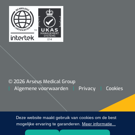
Koffiebekers
Badkamerhulpmiddelen
Doucherolstoelen
Douchestoelen
Diversen badkamerhulpmiddelen
Doucheramen
© 2026 Arseus Medical Group
Algemene voorwaarden
Privacy
Cookies
Douchebrancard
Wandbeugels
Deze website maakt gebruik van cookies om de best
mogelijke ervaring te garanderen.
Toiletstoelen
Meer informatie...