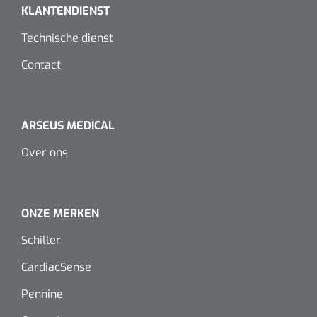
KLANTENDIENST
Herbruikbare curetten
Laser chirurgie
Massagetherapie
Holters
Technische dienst
Biopsie punch
Surgical suction
Contact
ECG's
Ouderen Comfortzorg
Verpleegdekens
Spirometers
ARSEUS MEDICAL
Warmtetherapie
Dopplers
Over ons
Fixatiemateriaal
Foetale dopplers
Positioneringsmateriaal
Vasculaire dopplers
ONZE MERKEN
Aangepaste kledij
Foetale en Vasculaire dopplers
Schiller
CardiacSense
Diversen
Lichtdiagnostiek
Pennine
Verzwaringsdekens
Colposcopen